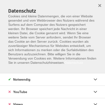
×
Datenschutz
Cookies sind kleine Datenmengen, die von einer Website
gesendet und vom Webbrowser des Nutzers während des
Surfens auf dem Computer des Nutzers gespeichert
Skip to main content
You are here:
werden. Ihr Browser speichert jede Nachricht in einer
Über uns
Unsere Dozierenden
kleinen Datei, die Cookie genannt wird. Wenn Sie eine
weitere Seite vom Server anfordern, sendet Ihr Browser
das Cookie an den Server zurück. Cookies wurden als
zuverlässiger Mechanismus für Websites entwickelt, um
sich Informationen zu merken oder die Surfaktivitäten des
Benutzers aufzuzeichnen. Bitte willigen Sie in die
Verwendung von Cookies ein. Weitere Informationen finden
A
B
C
D
E
F
G
H
J
Sie in unseren Datenschutzhinweisen.
Datenschutz
K
L
M
N
O
P
R
S
T
Notwendig
U
V
W
X
Y
Z
YouTube
A
Vimeo