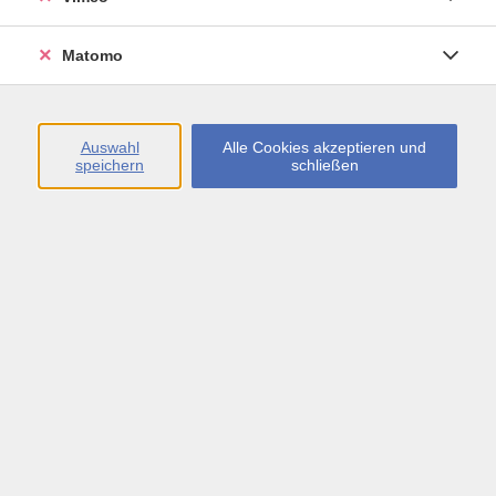
Erklärung zur Barrierefreiheit
Impressum
Matomo
Widerrufsbelehrung
Widerruf
Auswahl
Alle Cookies akzeptieren und
speichern
schließen
Öffnungszeiten
Montag bis Freitag
09:00 - 13:00 sowie
Montag bis Donnerstag
14:00 - 17:00 Uhr
In den Schulferien
Montag bis Freitag
09:00 - 13:00 Uhr