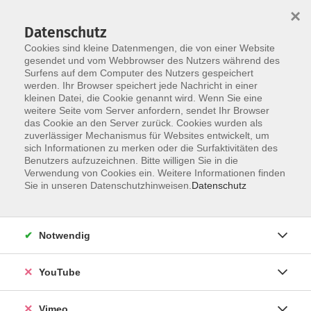
×
Datenschutz
Cookies sind kleine Datenmengen, die von einer Website
gesendet und vom Webbrowser des Nutzers während des
Surfens auf dem Computer des Nutzers gespeichert
Skip to main content
You are here:
werden. Ihr Browser speichert jede Nachricht in einer
Über uns
kleinen Datei, die Cookie genannt wird. Wenn Sie eine
weitere Seite vom Server anfordern, sendet Ihr Browser
das Cookie an den Server zurück. Cookies wurden als
Herzlich Willkommen!
zuverlässiger Mechanismus für Websites entwickelt, um
sich Informationen zu merken oder die Surfaktivitäten des
Benutzers aufzuzeichnen. Bitte willigen Sie in die
Verwendung von Cookies ein. Weitere Informationen finden
In der Rubrik "Über uns" finden Sie alle Infos rund um
Sie in unseren Datenschutzhinweisen.
Datenschutz
das vhs.Team inklusive Ansprechpartner:innen und
Kontaktmöglichkeiten. Klicken Sie einfach in der
Navigation auf die gewünschte Rubrik.
Notwendig
YouTube
AGB
Datenschutzerklärung
Vimeo