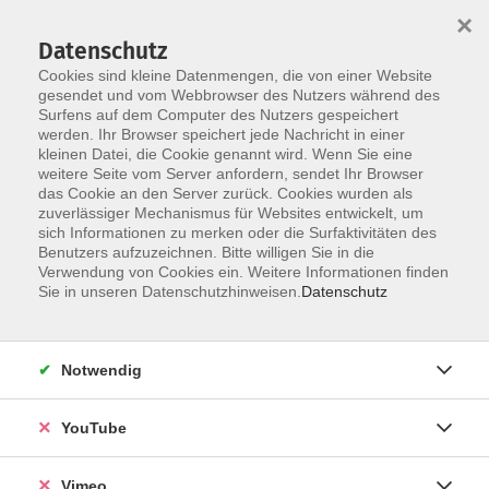
×
Datenschutz
Cookies sind kleine Datenmengen, die von einer Website
gesendet und vom Webbrowser des Nutzers während des
Surfens auf dem Computer des Nutzers gespeichert
Skip to main content
You are here:
werden. Ihr Browser speichert jede Nachricht in einer
Über uns
Unsere Dozierenden
kleinen Datei, die Cookie genannt wird. Wenn Sie eine
weitere Seite vom Server anfordern, sendet Ihr Browser
das Cookie an den Server zurück. Cookies wurden als
Hunger, Sabina
zuverlässiger Mechanismus für Websites entwickelt, um
sich Informationen zu merken oder die Surfaktivitäten des
Ausgebildete Keramikerin und
Benutzers aufzuzeichnen. Bitte willigen Sie in die
Verwendung von Cookies ein. Weitere Informationen finden
Bildhauerin
Sie in unseren Datenschutzhinweisen.
Datenschutz
mit eigenem Atelier, seit über 30
Jahren Dozentin an der vhs
Notwendig
YouTube
Drehkurs an der Töpferscheibe
Fr. 18.09.2026 18:00
Vimeo