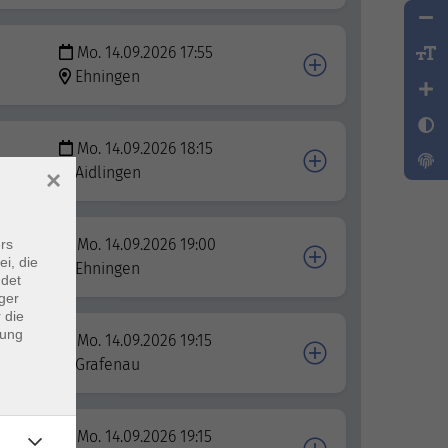
Mo. 14.09.2026 17:55
Ehningen
Mo. 14.09.2026 18:15
Aidlingen
×
Mo. 14.09.2026 19:00
rs
ei, die
Ehningen
ndet
ger
 die
dung
Mo. 14.09.2026 19:15
Grafenau
Mo. 14.09.2026 19:15