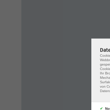
Dat
Cookie
Webbr
gespei
Cookie
Ihr Br
Mechan
Surfak
von Co
Daten
No