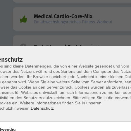
Medical Cardio-Core-Mix
Ein abwechslungsreiches Fitness-Workout
Bodyfitness / Bodyforming
enschutz
s sind kleine Datenmengen, die von einer Website gesendet und vom
owser des Nutzers während des Surfens auf dem Computer des Nutze
Medical Cardio-Core-Mix
chert werden. Ihr Browser speichert jede Nachricht in einer kleinen Dat
Ein abwechslungsreiches Fitness-Workout
 genannt wird. Wenn Sie eine weitere Seite vom Server anfordern, se
owser das Cookie an den Server zurück. Cookies wurden als zuverlässi
ismus für Websites entwickelt, um sich Informationen zu merken oder
tivitäten des Benutzers aufzuzeichnen. Bitte willigen Sie in die Verwen
Bodyfitness / Bodyforming
okies ein. Weitere Informationen finden Sie in unseren
schutzhinweisen.
Datenschutz
twendig