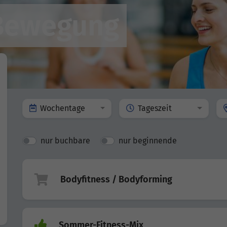
 Bewegung
Wochentage
Tageszeit
nur buchbare
nur beginnende
Bodyfitness / Bodyforming
Sommer-Fitness-Mix