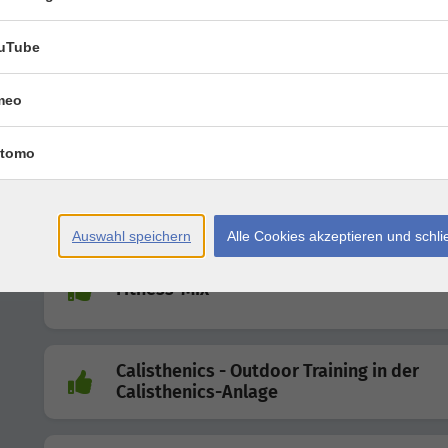
Power-Fitness
uTube
HIIT: High-Intensity-Intervall-Training
meo
tomo
Tiefenwirksames Muskeltraining
mit Flexibar & Pilateselementen
Auswahl speichern
Alle Cookies akzeptieren und schl
Fitness-Mix
Calisthenics - Outdoor Training in der
Calisthenics-Anlage