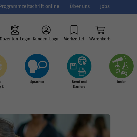
Programmzeitschrift online
Über uns
Jobs
Dozenten-Login
Kunden-Login
Merkzettel
Warenkorb
e
Sprachen
Beruf und
Junior
g &
Karriere
s