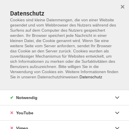
×
Datenschutz
Cookies sind kleine Datenmengen, die von einer Website
gesendet und vom Webbrowser des Nutzers während des
Surfens auf dem Computer des Nutzers gespeichert
Skip to main content
werden. Ihr Browser speichert jede Nachricht in einer
kleinen Datei, die Cookie genannt wird. Wenn Sie eine
weitere Seite vom Server anfordern, sendet Ihr Browser
das Cookie an den Server zurück. Cookies wurden als
zuverlässiger Mechanismus für Websites entwickelt, um
sich Informationen zu merken oder die Surfaktivitäten des
Benutzers aufzuzeichnen. Bitte willigen Sie in die
Verwendung von Cookies ein. Weitere Informationen finden
Sie in unseren Datenschutzhinweisen.
Datenschutz
Sie sind hier:
Gesundheit
Fitness und Bewegung
Notwendig
Sommer-Fitness-Mix
YouTube
Abwechslungsreicher Gymnastikmix zur Verbesserung
der Kraft, Kondition und Koordination, für alle die
Vimeo