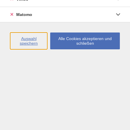
Freude und Spaß an Bewegung haben.
Matomo
Auswahl
Alle Cookies akzeptieren und
speichern
schließen
27,00 €
Gebühr
In den Warenkorb
Kursnummer:
35148729
Start
Ende
Mo. 27.07.2026
Mo. 10.08.2026
19:00 Uhr
20:00 Uhr
3 Termine