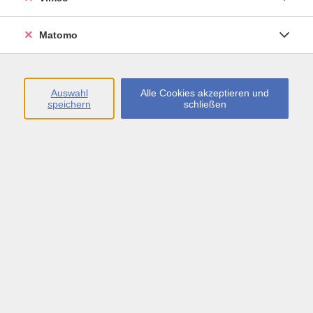
Öffnungszeiten
Matomo
Montag bis Freitag
09:00 - 13:00 sowie
Auswahl
Alle Cookies akzeptieren und
speichern
schließen
Montag bis Donnerstag
14:00 - 17:00 Uhr
In den Schulferien
Montag bis Freitag
09:00 - 13:00 Uhr
Inhalte
vhs.Newsletter
vhs.Programmzeitschrift online