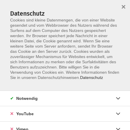
×
Datenschutz
Cookies sind kleine Datenmengen, die von einer Website
gesendet und vom Webbrowser des Nutzers während des
Surfens auf dem Computer des Nutzers gespeichert
Skip to main content
werden. Ihr Browser speichert jede Nachricht in einer
kleinen Datei, die Cookie genannt wird. Wenn Sie eine
weitere Seite vom Server anfordern, sendet Ihr Browser
Der Kurs konnte nicht gefunden werden.
das Cookie an den Server zurück. Cookies wurden als
zuverlässiger Mechanismus für Websites entwickelt, um
sich Informationen zu merken oder die Surfaktivitäten des
Benutzers aufzuzeichnen. Bitte willigen Sie in die
Verwendung von Cookies ein. Weitere Informationen finden
AGB
Sie in unseren Datenschutzhinweisen.
Datenschutz
Datenschutzerklärung
Erklärung zur Barrierefreiheit
Notwendig
Impressum
Widerrufsbelehrung
YouTube
Widerruf
Vimeo