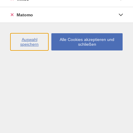
Matomo
Keine passenden Kurse gefunden.
Auswahl
Alle Cookies akzeptieren und
speichern
schließen
AGB
Datenschutzerklärung
Erklärung zur Barrierefreiheit
Impressum
Widerrufsbelehrung
Widerruf
Öffnungszeiten