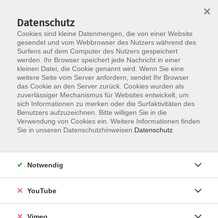
×
Datenschutz
Cookies sind kleine Datenmengen, die von einer Website
gesendet und vom Webbrowser des Nutzers während des
Surfens auf dem Computer des Nutzers gespeichert
Skip to main content
werden. Ihr Browser speichert jede Nachricht in einer
kleinen Datei, die Cookie genannt wird. Wenn Sie eine
weitere Seite vom Server anfordern, sendet Ihr Browser
das Cookie an den Server zurück. Cookies wurden als
zuverlässiger Mechanismus für Websites entwickelt, um
sich Informationen zu merken oder die Surfaktivitäten des
Benutzers aufzuzeichnen. Bitte willigen Sie in die
Ergebnisse filtern
Verwendung von Cookies ein. Weitere Informationen finden
Sie in unseren Datenschutzhinweisen.
Datenschutz
mehr laden
Notwendig
Qi Gong mit Meditation und Entspannung
YouTube
Fr. 25.09.2026 17:30
Sindelfingen
Vimeo