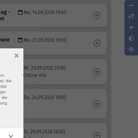
ag -
Mo. 14.09.2026 19:00
en
nere
Mo. 21.09.2026 19:00
×
Mi. 23.09.2026 20:00
Online vhs
rs
ei, die
ndet
ger
Do. 24.09.2026 19:00
 die
dung
Di. 29.09.2026 18:00