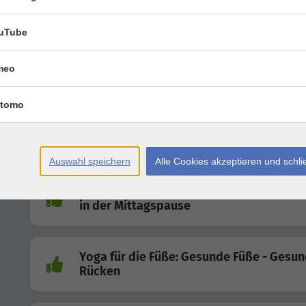
Beweglichkeit
uTube
vhs.Motions: Fit in den Tag
meo
tomo
Meno Fitness - Kraftvoll durch die
Wechseljahre
Power Fitness - stärke deine Mitte
Auswahl speichern
Alle Cookies akzeptieren und schl
Augen-Gymnastik- Das 15 Minuten Prog
in der Mittagspause
Yoga für die Füße: Gesunde Füße - Gesu
Rücken