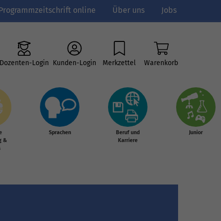
Programmzeitschrift online
Über uns
Jobs
Dozenten-Login
Kunden-Login
Merkzettel
Warenkorb
e
Sprachen
Beruf und
Junior
g &
Karriere
s