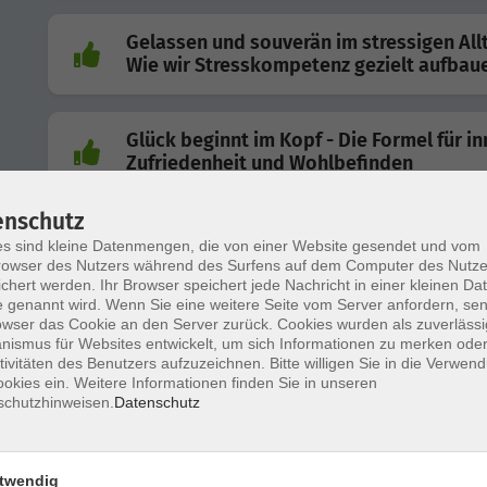
Gelassen und souverän im stressigen Allt
Wie wir Stresskompetenz gezielt aufbau
Glück beginnt im Kopf - Die Formel für in
Zufriedenheit und Wohlbefinden
enschutz
Nacken-Schulter-Sanfte Übungen zur
s sind kleine Datenmengen, die von einer Website gesendet und vom
Lockerung der Muskulatur
owser des Nutzers während des Surfens auf dem Computer des Nutze
chert werden. Ihr Browser speichert jede Nachricht in einer kleinen Dat
 genannt wird. Wenn Sie eine weitere Seite vom Server anfordern, se
owser das Cookie an den Server zurück. Cookies wurden als zuverlässi
Mental stark dank Resilienz - auch in
ismus für Websites entwickelt, um sich Informationen zu merken oder
schwierigen Situationen - Die 7 Säulen
tivitäten des Benutzers aufzuzeichnen. Bitte willigen Sie in die Verwen
okies ein. Weitere Informationen finden Sie in unseren
psychischer Widerstandskraft
schutzhinweisen.
Datenschutz
Ganzkörper-Stretching - für mehr
twendig