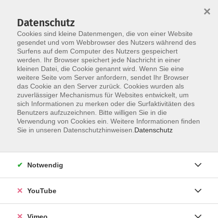
×
Datenschutz
Cookies sind kleine Datenmengen, die von einer Website
gesendet und vom Webbrowser des Nutzers während des
Surfens auf dem Computer des Nutzers gespeichert
Skip to main content
werden. Ihr Browser speichert jede Nachricht in einer
kleinen Datei, die Cookie genannt wird. Wenn Sie eine
weitere Seite vom Server anfordern, sendet Ihr Browser
das Cookie an den Server zurück. Cookies wurden als
zuverlässiger Mechanismus für Websites entwickelt, um
sich Informationen zu merken oder die Surfaktivitäten des
Benutzers aufzuzeichnen. Bitte willigen Sie in die
Verwendung von Cookies ein. Weitere Informationen finden
Sie in unseren Datenschutzhinweisen.
Datenschutz
Sie sind hier:
vhs.Akademie
Notwendig
Zur Hirschbrunft in den Schönbuch
YouTube
Erleben Sie ein Naturschauspiel der ganz
besonderen Art: die Hirschbrunft im Schönbuch.
Vimeo