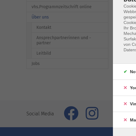
Cookie
vhs.Programmzeitschrift online
Webbr
gespei
Über uns
Cookie
Kontakt
Ihr Br
Mechan
Ansprechpartnerinnen und -
Surfak
partner
von Co
Daten
Leitbild
Jobs
No
zurü
Yo
Vi
Social Media
Ma