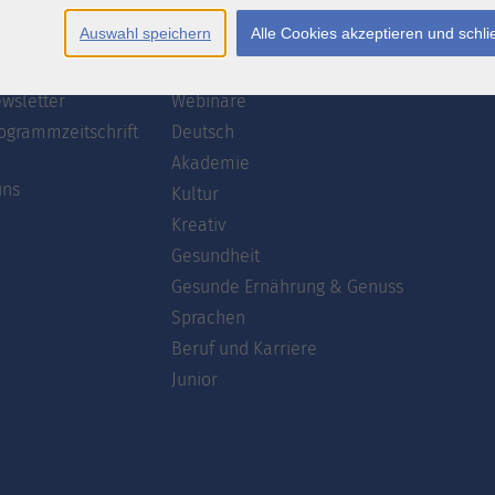
Auswahl speichern
Alle Cookies akzeptieren und schl
te
Programm
wsletter
Webinare
ogrammzeitschrift
Deutsch
Akademie
uns
Kultur
Kreativ
Gesundheit
Gesunde Ernährung & Genuss
Sprachen
Beruf und Karriere
Junior