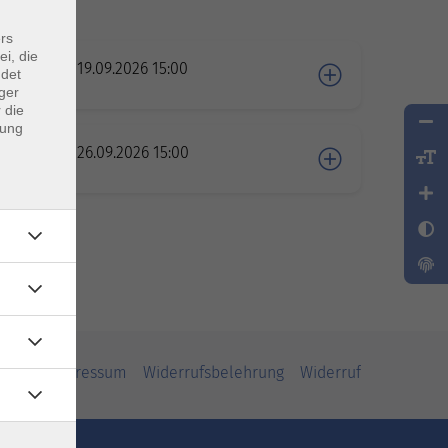
rs
ei, die
Sa. 19.09.2026 15:00
ndet
ger
 die
dung
Sa. 26.09.2026 15:00
iheit
Impressum
Widerrufsbelehrung
Widerruf