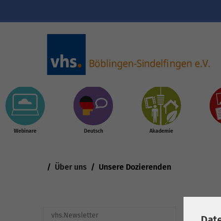
Skip to main content
Webinare
Deutsch
Akademie
You are here:
Über uns
Unsere Dozierenden
Ben
vhs.Newsletter
Dat