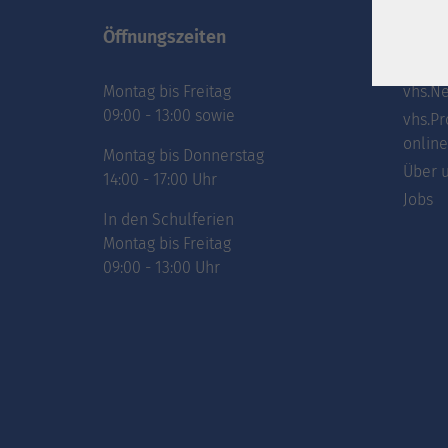
Öffnungszeiten
Inhal
Montag bis Freitag
vhs.Ne
09:00 - 13:00 sowie
vhs.Pr
online
Montag bis Donnerstag
Über 
14:00 - 17:00 Uhr
Jobs
In den Schulferien
Montag bis Freitag
09:00 - 13:00 Uhr