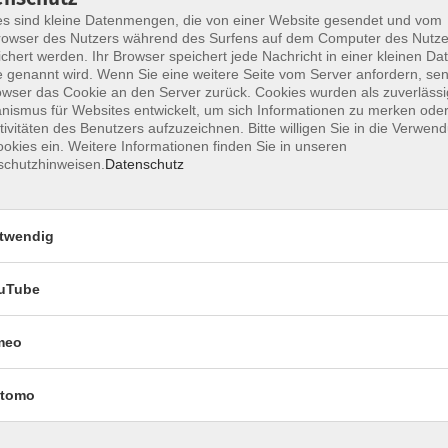
s sind kleine Datenmengen, die von einer Website gesendet und vom
owser des Nutzers während des Surfens auf dem Computer des Nutze
chert werden. Ihr Browser speichert jede Nachricht in einer kleinen Dat
Zur Hirschbrunft in den Schönbuch
 genannt wird. Wenn Sie eine weitere Seite vom Server anfordern, se
owser das Cookie an den Server zurück. Cookies wurden als zuverlässi
ismus für Websites entwickelt, um sich Informationen zu merken oder
tivitäten des Benutzers aufzuzeichnen. Bitte willigen Sie in die Verwen
okies ein. Weitere Informationen finden Sie in unseren
Zur Hirschbrunft in den Schönbuch
schutzhinweisen.
Datenschutz
twendig
ck zur Übersicht
uTube
meo
AGB
Datenschutzerklärung
Erklärung zur Barrierefre
tomo