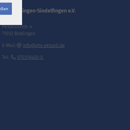
ießen
vhs.Böblingen-Sindelfingen e.V.
Pestalozzistr. 4
71032 Böblingen
E-Mail:
info@vhs-aktuell.de
Tel.:
070316400-0