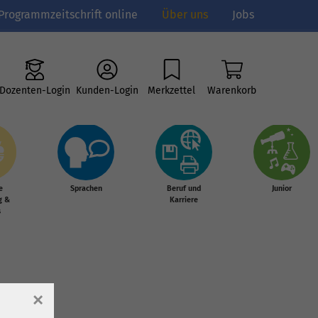
Programmzeitschrift online
Über uns
Jobs
Dozenten-Login
Kunden-Login
Merkzettel
Warenkorb
e
Sprachen
Beruf und
Junior
g &
Karriere
s
×