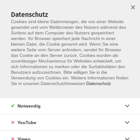
×
Datenschutz
Cookies sind kleine Datenmengen, die von einer Website
gesendet und vom Webbrowser des Nutzers während des
Surfens auf dem Computer des Nutzers gespeichert
Skip to main content
werden. Ihr Browser speichert jede Nachricht in einer
kleinen Datei, die Cookie genannt wird. Wenn Sie eine
weitere Seite vom Server anfordern, sendet Ihr Browser
Der Kurs konnte nicht gefunden werden.
das Cookie an den Server zurück. Cookies wurden als
zuverlässiger Mechanismus für Websites entwickelt, um
sich Informationen zu merken oder die Surfaktivitäten des
Benutzers aufzuzeichnen. Bitte willigen Sie in die
Verwendung von Cookies ein. Weitere Informationen finden
AGB
Sie in unseren Datenschutzhinweisen.
Datenschutz
Datenschutzerklärung
Erklärung zur Barrierefreiheit
Notwendig
Impressum
Widerrufsbelehrung
YouTube
Widerruf
Vimeo