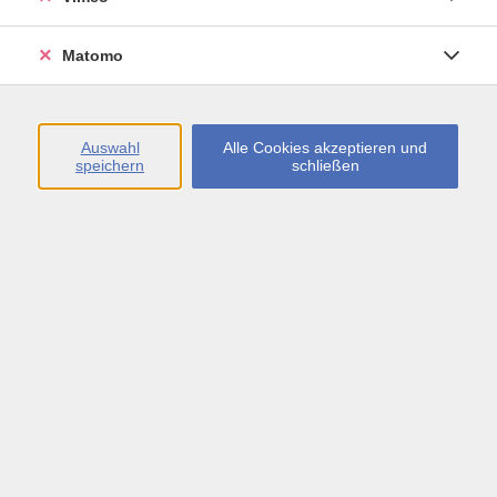
Öffnungszeiten
Matomo
Montag bis Freitag
09:00 - 13:00 sowie
Auswahl
Alle Cookies akzeptieren und
speichern
schließen
Montag bis Donnerstag
14:00 - 17:00 Uhr
In den Schulferien
Montag bis Freitag
09:00 - 13:00 Uhr
Inhalte
vhs.Newsletter
vhs.Programmzeitschrift online