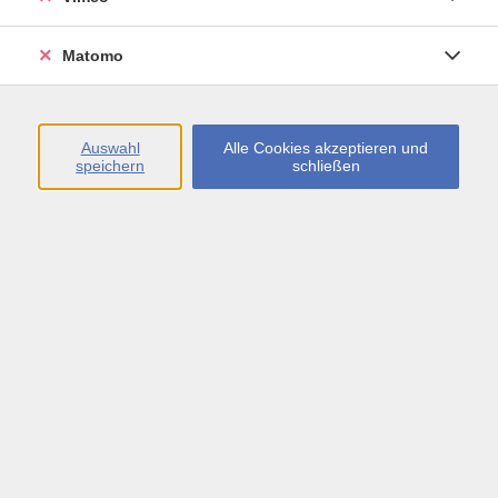
Matomo
Keine passenden Kurse gefunden.
Auswahl
Alle Cookies akzeptieren und
speichern
schließen
AGB
Datenschutzerklärung
Erklärung zur Barrierefreiheit
Impressum
Widerrufsbelehrung
Widerruf
Öffnungszeiten