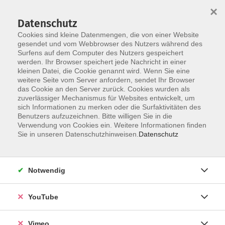
×
Datenschutz
Cookies sind kleine Datenmengen, die von einer Website
gesendet und vom Webbrowser des Nutzers während des
Surfens auf dem Computer des Nutzers gespeichert
Skip to main content
werden. Ihr Browser speichert jede Nachricht in einer
kleinen Datei, die Cookie genannt wird. Wenn Sie eine
weitere Seite vom Server anfordern, sendet Ihr Browser
das Cookie an den Server zurück. Cookies wurden als
Wochenende und Workshops
zuverlässiger Mechanismus für Websites entwickelt, um
sich Informationen zu merken oder die Surfaktivitäten des
Benutzers aufzuzeichnen. Bitte willigen Sie in die
Verwendung von Cookies ein. Weitere Informationen finden
Sie in unseren Datenschutzhinweisen.
Datenschutz
0 Kurse
Notwendig
zurück zu Malerei
YouTube
Ergebnisse filtern
Vimeo