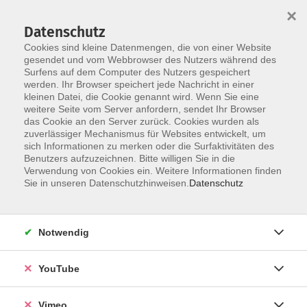
×
Datenschutz
Cookies sind kleine Datenmengen, die von einer Website
gesendet und vom Webbrowser des Nutzers während des
Surfens auf dem Computer des Nutzers gespeichert
Skip to main content
werden. Ihr Browser speichert jede Nachricht in einer
kleinen Datei, die Cookie genannt wird. Wenn Sie eine
weitere Seite vom Server anfordern, sendet Ihr Browser
das Cookie an den Server zurück. Cookies wurden als
zuverlässiger Mechanismus für Websites entwickelt, um
sich Informationen zu merken oder die Surfaktivitäten des
Benutzers aufzuzeichnen. Bitte willigen Sie in die
Verwendung von Cookies ein. Weitere Informationen finden
Sie in unseren Datenschutzhinweisen.
Datenschutz
Sie sind hier:
Gesundheit
Yoga, Qi Gong und Tai Chi Chuan
Yoga
Notwendig
Hatha Yoga
YouTube
Der traditionelle Weg des Yoga ist es, den Körper und
Vimeo