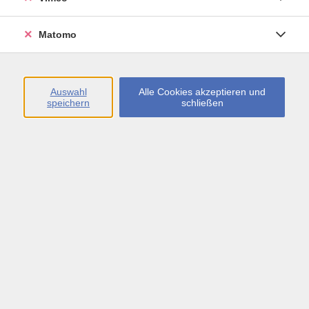
Matomo
Einfach Tanzen
Di. 06.10.2026 17:30
Schönaich
Auswahl
Alle Cookies akzeptieren und
speichern
schließen
AGB
Datenschutzerklärung
Erklärung zur Barrierefreiheit
Impressum
Widerrufsbelehrung