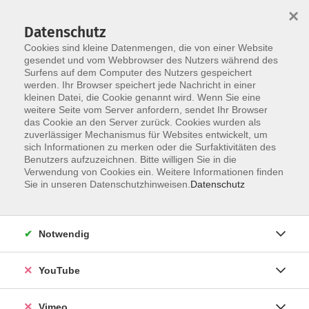
×
Datenschutz
Cookies sind kleine Datenmengen, die von einer Website
gesendet und vom Webbrowser des Nutzers während des
Surfens auf dem Computer des Nutzers gespeichert
Skip to main content
werden. Ihr Browser speichert jede Nachricht in einer
kleinen Datei, die Cookie genannt wird. Wenn Sie eine
weitere Seite vom Server anfordern, sendet Ihr Browser
Der Kurs konnte nicht gefunden werden.
das Cookie an den Server zurück. Cookies wurden als
zuverlässiger Mechanismus für Websites entwickelt, um
sich Informationen zu merken oder die Surfaktivitäten des
Benutzers aufzuzeichnen. Bitte willigen Sie in die
Verwendung von Cookies ein. Weitere Informationen finden
AGB
Sie in unseren Datenschutzhinweisen.
Datenschutz
Datenschutzerklärung
Erklärung zur Barrierefreiheit
Notwendig
Impressum
Widerrufsbelehrung
YouTube
Widerruf
Vimeo