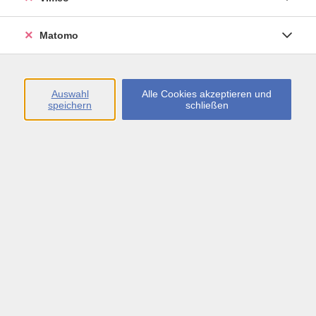
Öffnungszeiten
Matomo
Montag bis Freitag
09:00 - 13:00 sowie
Auswahl
Alle Cookies akzeptieren und
speichern
schließen
Montag bis Donnerstag
14:00 - 17:00 Uhr
In den Schulferien
Montag bis Freitag
09:00 - 13:00 Uhr
Inhalte
vhs.Newsletter
vhs.Programmzeitschrift online