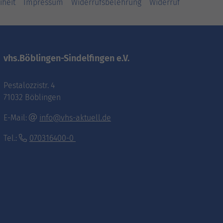
iheit
Impressum
Widerrufsbelehrung
Widerruf
vhs.Böblingen-Sindelfingen e.V.
Pestalozzistr. 4
71032 Böblingen
E-Mail:
info@vhs-aktuell.de
Tel.:
070316400-0