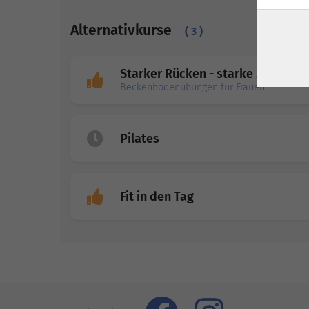
Alternativkurse
( 3 )
Starker Rücken - starke Mitte
Beckenbodenübungen für Frauen
Pilates
Fit in den Tag