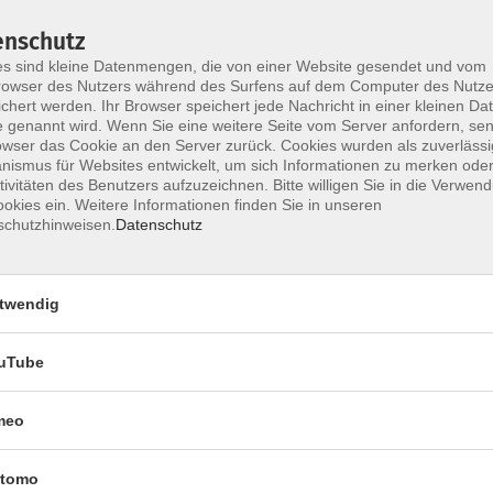
enschutz
s sind kleine Datenmengen, die von einer Website gesendet und vom
owser des Nutzers während des Surfens auf dem Computer des Nutze
chert werden. Ihr Browser speichert jede Nachricht in einer kleinen Dat
 genannt wird. Wenn Sie eine weitere Seite vom Server anfordern, se
owser das Cookie an den Server zurück. Cookies wurden als zuverlässi
ismus für Websites entwickelt, um sich Informationen zu merken oder
Ort / Raum
tivitäten des Benutzers aufzuzeichnen. Bitte willigen Sie in die Verwen
okies ein. Weitere Informationen finden Sie in unseren
schutzhinweisen.
Datenschutz
– 09:00 Uhr
– 09:00 Uhr
twendig
– 09:00 Uhr
uTube
09:00 Uhr
meo
tomo