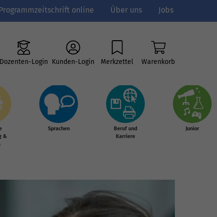
Programmzeitschrift online
Über uns
Jobs
Dozenten-Login
Kunden-Login
Merkzettel
Warenkorb
e
Sprachen
Beruf und
Junior
g &
Karriere
s