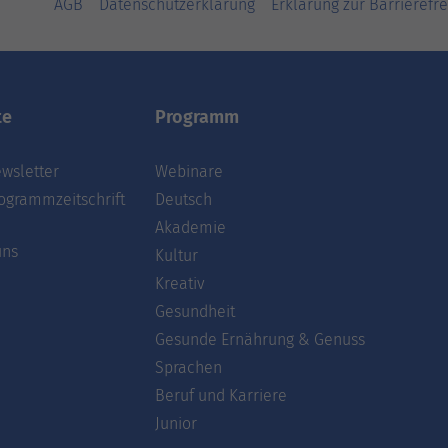
AGB
Datenschutzerklärung
Erklärung zur Barrierefre
te
Programm
wsletter
Webinare
ogrammzeitschrift
Deutsch
Akademie
uns
Kultur
Kreativ
Gesundheit
Gesunde Ernährung & Genuss
Sprachen
Beruf und Karriere
Junior