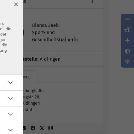
17 Termine
×
Leitung:
rs
Bianca Zeeb
ei, die
Sport- und
ndet
Gesundheitstrainerin
ger
 die
dung
Geschäftsstelle:
Aidlingen
Sonnenberg…
Sonnenberghalle
Feldbergstr. 26
71134 Aidlingen
Restaurant