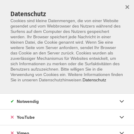
×
Datenschutz
Cookies sind kleine Datenmengen, die von einer Website
gesendet und vom Webbrowser des Nutzers während des
Surfens auf dem Computer des Nutzers gespeichert
Skip to main content
You are here:
werden. Ihr Browser speichert jede Nachricht in einer
Über uns
Unsere Dozierenden
kleinen Datei, die Cookie genannt wird. Wenn Sie eine
weitere Seite vom Server anfordern, sendet Ihr Browser
das Cookie an den Server zurück. Cookies wurden als
zuverlässiger Mechanismus für Websites entwickelt, um
sich Informationen zu merken oder die Surfaktivitäten des
Zeeb, Bianca
Benutzers aufzuzeichnen. Bitte willigen Sie in die
Sport- und
Verwendung von Cookies ein. Weitere Informationen finden
Sie in unseren Datenschutzhinweisen.
Datenschutz
Gesundheitstrainerin
Notwendig
Bodyfitness / Bodyforming
YouTube
Mo. 14.09.2026 18:15
Aidlingen
Vimeo