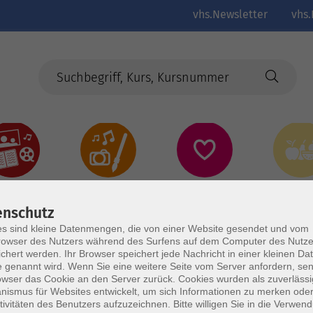
vhs.Newsletter
vhs.
Kultur
Kreativ
Gesundheit
Gesund
Ernährun
Genus
enschutz
s sind kleine Datenmengen, die von einer Website gesendet und vom
owser des Nutzers während des Surfens auf dem Computer des Nutze
chert werden. Ihr Browser speichert jede Nachricht in einer kleinen Dat
 genannt wird. Wenn Sie eine weitere Seite vom Server anfordern, se
owser das Cookie an den Server zurück. Cookies wurden als zuverlässi
ismus für Websites entwickelt, um sich Informationen zu merken oder
tivitäten des Benutzers aufzuzeichnen. Bitte willigen Sie in die Verwen