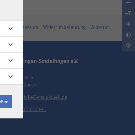
iheit
Impressum
Widerrufsbelehrung
Widerruf
vhs.Böblingen-Sindelfingen e.V.
Pestalozzistr. 4
71032 Böblingen
E-Mail:
info@vhs-aktuell.de
ießen
Tel.:
070316400-0