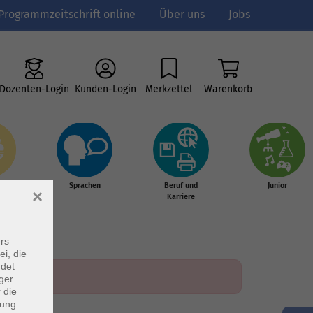
Programmzeitschrift online
Über uns
Jobs
Dozenten-Login
Kunden-Login
Merkzettel
Warenkorb
e
Sprachen
Beruf und
Junior
×
g &
Karriere
s
rs
ei, die
ndet
ger
 die
dung