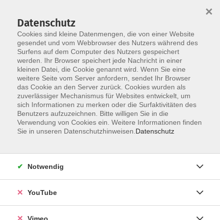
×
Datenschutz
Cookies sind kleine Datenmengen, die von einer Website
gesendet und vom Webbrowser des Nutzers während des
Surfens auf dem Computer des Nutzers gespeichert
Skip to main content
werden. Ihr Browser speichert jede Nachricht in einer
kleinen Datei, die Cookie genannt wird. Wenn Sie eine
weitere Seite vom Server anfordern, sendet Ihr Browser
das Cookie an den Server zurück. Cookies wurden als
Betriebswirtschaft
zuverlässiger Mechanismus für Websites entwickelt, um
sich Informationen zu merken oder die Surfaktivitäten des
Benutzers aufzuzeichnen. Bitte willigen Sie in die
Verwendung von Cookies ein. Weitere Informationen finden
Sie in unseren Datenschutzhinweisen.
Datenschutz
5 Kurse
Notwendig
zurück zu Wirtschaft und Finanzen
YouTube
Ergebnisse filtern
Vimeo