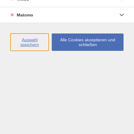
zurück zur Übersicht
Matomo
AGB
Datenschutzerklärung
Auswahl
Alle Cookies akzeptieren und
Erklärung zur Barrierefreiheit
speichern
schließen
Impressum
Widerrufsbelehrung
Widerruf
Öffnungszeiten
Montag bis Freitag
09:00 - 13:00 sowie
Montag bis Donnerstag
14:00 - 17:00 Uhr