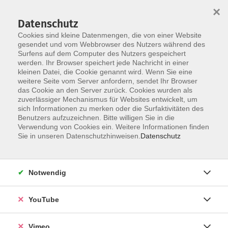
×
Datenschutz
Cookies sind kleine Datenmengen, die von einer Website
gesendet und vom Webbrowser des Nutzers während des
Surfens auf dem Computer des Nutzers gespeichert
Skip to main content
You are here:
werden. Ihr Browser speichert jede Nachricht in einer
Über uns
Unsere Dozierenden
kleinen Datei, die Cookie genannt wird. Wenn Sie eine
weitere Seite vom Server anfordern, sendet Ihr Browser
das Cookie an den Server zurück. Cookies wurden als
Makarenko, Olena
zuverlässiger Mechanismus für Websites entwickelt, um
sich Informationen zu merken oder die Surfaktivitäten des
Benutzers aufzuzeichnen. Bitte willigen Sie in die
Verwendung von Cookies ein. Weitere Informationen finden
Sie in unseren Datenschutzhinweisen.
Datenschutz
Ashtanga Yoga
Do. 24.09.2026 18:15
Ehningen
Notwendig
YouTube
Vimeo