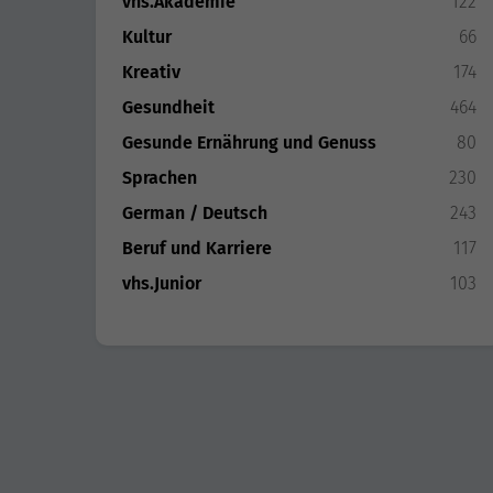
vhs.Akademie
122
Kultur
66
Kreativ
174
Gesundheit
464
Gesunde Ernährung und Genuss
80
Sprachen
230
German / Deutsch
243
Beruf und Karriere
117
vhs.Junior
103