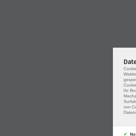
Dat
Cookie
Webbr
gespei
Cookie
Ihr Br
Mechan
Surfak
von Co
Daten
No