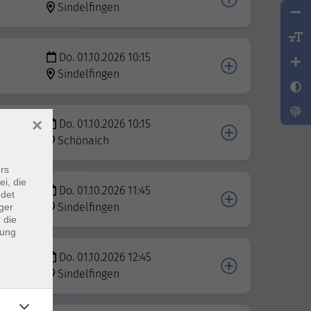
Sindelfingen
Do. 01.10.2026 10:15
Sindelfingen
×
Do. 01.10.2026 10:15
sen"
Schönaich
rs
ei, die
Do. 01.10.2026 11:45
ndet
Sindelfingen
ger
 die
dung
Do. 01.10.2026 12:45
Sindelfingen