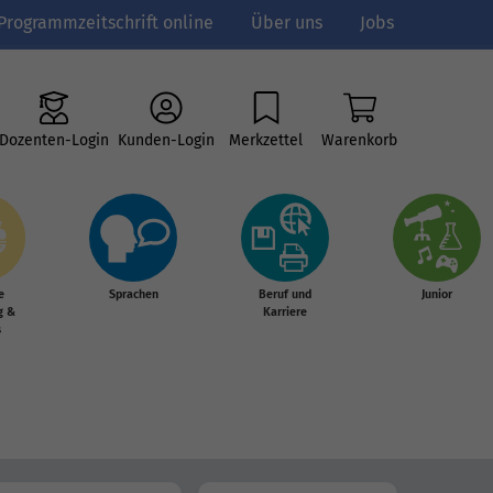
Programmzeitschrift online
Über uns
Jobs
Dozenten-Login
Kunden-Login
Merkzettel
Warenkorb
e
Sprachen
Beruf und
Junior
g &
Karriere
s