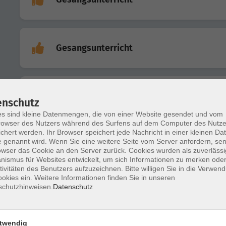
Gesangsunterricht
Spanisch B1, "Hilfe, ich habe alles verges
enschutz
s sind kleine Datenmengen, die von einer Website gesendet und vom
owser des Nutzers während des Surfens auf dem Computer des Nutze
chert werden. Ihr Browser speichert jede Nachricht in einer kleinen Dat
 genannt wird. Wenn Sie eine weitere Seite vom Server anfordern, se
Gesangsunterricht
owser das Cookie an den Server zurück. Cookies wurden als zuverlässi
ismus für Websites entwickelt, um sich Informationen zu merken oder
tivitäten des Benutzers aufzuzeichnen. Bitte willigen Sie in die Verwen
okies ein. Weitere Informationen finden Sie in unseren
schutzhinweisen.
Datenschutz
Gesangsunterricht Fortgeschrittene
twendig