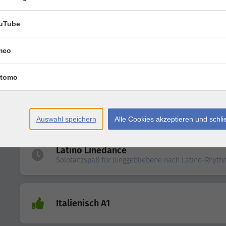
Gesangsunterricht
uTube
meo
Gesangsunterricht
tomo
BAMF-Einstufung
Auswahl speichern
Alle Cookies akzeptieren und schl
Latino Linedance
Solotanzspaß für Junggebliebene nach Latino-Rhyt
Italienisch A1