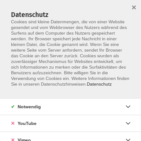
×
Datenschutz
Cookies sind kleine Datenmengen, die von einer Website
gesendet und vom Webbrowser des Nutzers während des
Surfens auf dem Computer des Nutzers gespeichert
Skip to main content
werden. Ihr Browser speichert jede Nachricht in einer
kleinen Datei, die Cookie genannt wird. Wenn Sie eine
weitere Seite vom Server anfordern, sendet Ihr Browser
das Cookie an den Server zurück. Cookies wurden als
zuverlässiger Mechanismus für Websites entwickelt, um
sich Informationen zu merken oder die Surfaktivitäten des
Benutzers aufzuzeichnen. Bitte willigen Sie in die
Verwendung von Cookies ein. Weitere Informationen finden
Sie in unseren Datenschutzhinweisen.
Datenschutz
Sie sind hier:
webinare-vhs
vhs.Sprachen
Sprachkurse für Anfänger
Notwendig
Ungarisch A1, Anfängerkurs
YouTube
ab Lektion 1
Vimeo