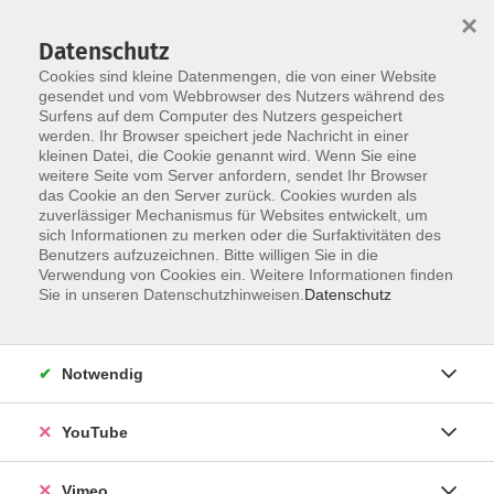
×
Datenschutz
Cookies sind kleine Datenmengen, die von einer Website
gesendet und vom Webbrowser des Nutzers während des
Surfens auf dem Computer des Nutzers gespeichert
Skip to main content
werden. Ihr Browser speichert jede Nachricht in einer
kleinen Datei, die Cookie genannt wird. Wenn Sie eine
weitere Seite vom Server anfordern, sendet Ihr Browser
Der Kurs konnte nicht gefunden werden.
das Cookie an den Server zurück. Cookies wurden als
zuverlässiger Mechanismus für Websites entwickelt, um
sich Informationen zu merken oder die Surfaktivitäten des
Benutzers aufzuzeichnen. Bitte willigen Sie in die
Verwendung von Cookies ein. Weitere Informationen finden
AGB
Sie in unseren Datenschutzhinweisen.
Datenschutz
Datenschutzerklärung
Erklärung zur Barrierefreiheit
Notwendig
Impressum
Widerrufsbelehrung
YouTube
Widerruf
Vimeo