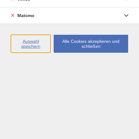
Öffnungszeiten
Matomo
Montag bis Freitag
09:00 - 13:00 sowie
Auswahl
Alle Cookies akzeptieren und
speichern
schließen
Montag bis Donnerstag
14:00 - 17:00 Uhr
In den Schulferien
Montag bis Freitag
09:00 - 13:00 Uhr
Inhalte
vhs.Newsletter
vhs.Programmzeitschrift online