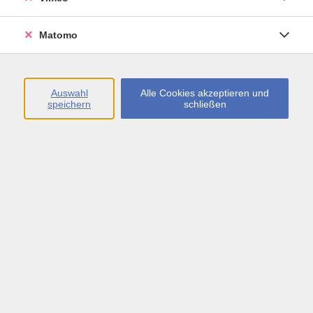
Öffnungszeiten
Matomo
Montag bis Freitag
09:00 - 13:00 sowie
Auswahl
Alle Cookies akzeptieren und
speichern
schließen
Montag bis Donnerstag
14:00 - 17:00 Uhr
In den Schulferien
Montag bis Freitag
09:00 - 13:00 Uhr
Inhalte
vhs.Newsletter
vhs.Programmzeitschrift online