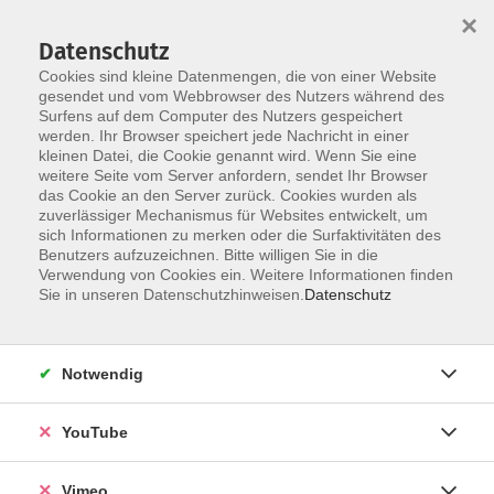
×
Datenschutz
Cookies sind kleine Datenmengen, die von einer Website
gesendet und vom Webbrowser des Nutzers während des
Surfens auf dem Computer des Nutzers gespeichert
Skip to main content
werden. Ihr Browser speichert jede Nachricht in einer
kleinen Datei, die Cookie genannt wird. Wenn Sie eine
weitere Seite vom Server anfordern, sendet Ihr Browser
Der Kurs konnte nicht gefunden werden.
das Cookie an den Server zurück. Cookies wurden als
zuverlässiger Mechanismus für Websites entwickelt, um
sich Informationen zu merken oder die Surfaktivitäten des
Benutzers aufzuzeichnen. Bitte willigen Sie in die
Verwendung von Cookies ein. Weitere Informationen finden
AGB
Sie in unseren Datenschutzhinweisen.
Datenschutz
Datenschutzerklärung
Erklärung zur Barrierefreiheit
Notwendig
Impressum
Widerrufsbelehrung
YouTube
Widerruf
Vimeo