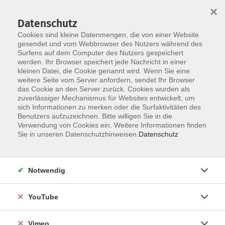
×
Datenschutz
Cookies sind kleine Datenmengen, die von einer Website
gesendet und vom Webbrowser des Nutzers während des
Surfens auf dem Computer des Nutzers gespeichert
Skip to main content
werden. Ihr Browser speichert jede Nachricht in einer
kleinen Datei, die Cookie genannt wird. Wenn Sie eine
weitere Seite vom Server anfordern, sendet Ihr Browser
Der Kurs konnte nicht gefunden werden.
das Cookie an den Server zurück. Cookies wurden als
zuverlässiger Mechanismus für Websites entwickelt, um
sich Informationen zu merken oder die Surfaktivitäten des
Benutzers aufzuzeichnen. Bitte willigen Sie in die
Verwendung von Cookies ein. Weitere Informationen finden
AGB
Sie in unseren Datenschutzhinweisen.
Datenschutz
Datenschutzerklärung
Erklärung zur Barrierefreiheit
Notwendig
Impressum
Widerrufsbelehrung
YouTube
Widerruf
Vimeo