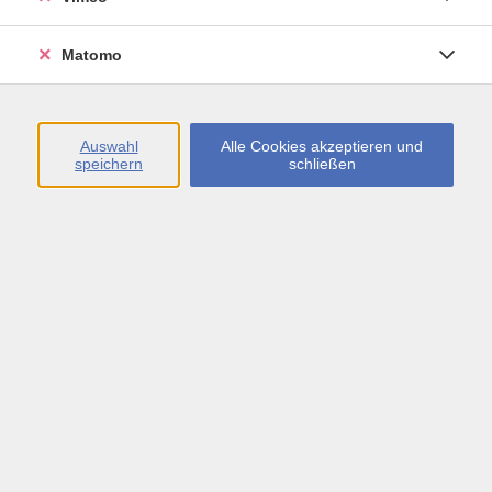
Öffnungszeiten
Matomo
Montag bis Freitag
09:00 - 13:00 sowie
Auswahl
Alle Cookies akzeptieren und
speichern
schließen
Montag bis Donnerstag
14:00 - 17:00 Uhr
In den Schulferien
Montag bis Freitag
09:00 - 13:00 Uhr
Inhalte
vhs.Newsletter
vhs.Programmzeitschrift online