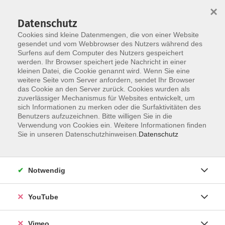
×
Datenschutz
Cookies sind kleine Datenmengen, die von einer Website
gesendet und vom Webbrowser des Nutzers während des
Surfens auf dem Computer des Nutzers gespeichert
Skip to main content
werden. Ihr Browser speichert jede Nachricht in einer
kleinen Datei, die Cookie genannt wird. Wenn Sie eine
weitere Seite vom Server anfordern, sendet Ihr Browser
Der Kurs konnte nicht gefunden werden.
das Cookie an den Server zurück. Cookies wurden als
zuverlässiger Mechanismus für Websites entwickelt, um
sich Informationen zu merken oder die Surfaktivitäten des
Benutzers aufzuzeichnen. Bitte willigen Sie in die
Verwendung von Cookies ein. Weitere Informationen finden
AGB
Sie in unseren Datenschutzhinweisen.
Datenschutz
Datenschutzerklärung
Erklärung zur Barrierefreiheit
Notwendig
Impressum
Widerrufsbelehrung
YouTube
Widerruf
Vimeo