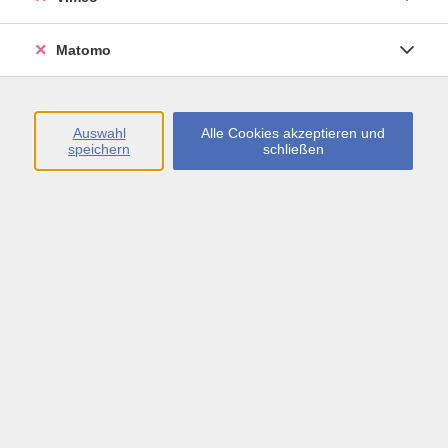
Öffnungszeiten
Matomo
Montag bis Freitag
09:00 - 13:00 sowie
Auswahl
Alle Cookies akzeptieren und
speichern
schließen
Montag bis Donnerstag
14:00 - 17:00 Uhr
In den Schulferien
Montag bis Freitag
09:00 - 13:00 Uhr
Inhalte
vhs.Newsletter
vhs.Programmzeitschrift online