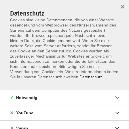
×
Datenschutz
Cookies sind kleine Datenmengen, die von einer Website
gesendet und vom Webbrowser des Nutzers während des
Surfens auf dem Computer des Nutzers gespeichert
Skip to main content
werden. Ihr Browser speichert jede Nachricht in einer
kleinen Datei, die Cookie genannt wird. Wenn Sie eine
weitere Seite vom Server anfordern, sendet Ihr Browser
Der Kurs konnte nicht gefunden werden.
das Cookie an den Server zurück. Cookies wurden als
zuverlässiger Mechanismus für Websites entwickelt, um
sich Informationen zu merken oder die Surfaktivitäten des
Benutzers aufzuzeichnen. Bitte willigen Sie in die
Verwendung von Cookies ein. Weitere Informationen finden
AGB
Sie in unseren Datenschutzhinweisen.
Datenschutz
Datenschutzerklärung
Erklärung zur Barrierefreiheit
Notwendig
Impressum
Widerrufsbelehrung
YouTube
Widerruf
Vimeo