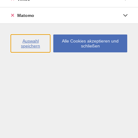
Öffnungszeiten
Matomo
Montag bis Freitag
09:00 - 13:00 sowie
Auswahl
Alle Cookies akzeptieren und
speichern
schließen
Montag bis Donnerstag
14:00 - 17:00 Uhr
In den Schulferien
Montag bis Freitag
09:00 - 13:00 Uhr
Inhalte
vhs.Newsletter
vhs.Programmzeitschrift online