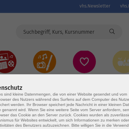
vhs.Newsletter
vhs.
Kultur
Kreativ
Gesundheit
Gesund
Ernährun
Genus
enschutz
s sind kleine Datenmengen, die von einer Website gesendet und vom
owser des Nutzers während des Surfens auf dem Computer des Nutze
chert werden. Ihr Browser speichert jede Nachricht in einer kleinen Dat
 genannt wird. Wenn Sie eine weitere Seite vom Server anfordern, se
owser das Cookie an den Server zurück. Cookies wurden als zuverlässi
ismus für Websites entwickelt, um sich Informationen zu merken oder
tivitäten des Benutzers aufzuzeichnen. Bitte willigen Sie in die Verwen