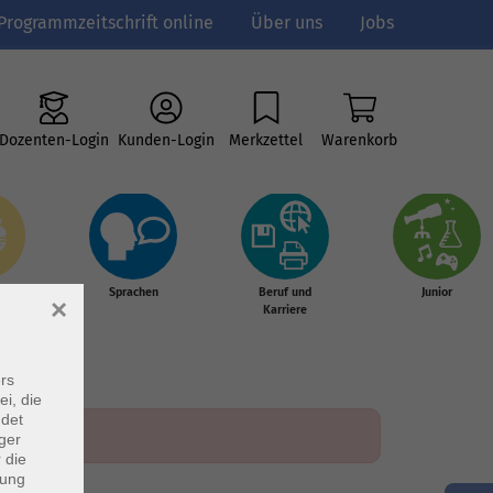
Programmzeitschrift online
Über uns
Jobs
Dozenten-Login
Kunden-Login
Merkzettel
Warenkorb
e
Sprachen
Beruf und
Junior
×
g &
Karriere
s
rs
ei, die
ndet
ger
 die
dung