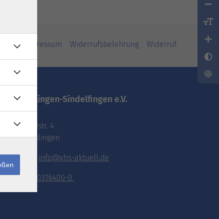
iheit
Impressum
Widerrufsbelehrung
Widerruf
vhs.Böblingen-Sindelfingen e.V.
Pestalozzistr. 4
71032 Böblingen
E-Mail:
info@vhs-aktuell.de
ießen
Tel.:
070316400-0