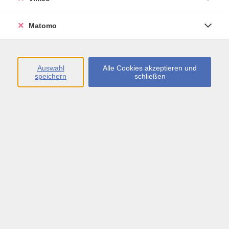
Öffnungszeiten
Matomo
Montag bis Freitag
09:00 - 13:00 sowie
Auswahl
Alle Cookies akzeptieren und
speichern
schließen
Montag bis Donnerstag
14:00 - 17:00 Uhr
In den Schulferien
Montag bis Freitag
09:00 - 13:00 Uhr
Inhalte
vhs.Newsletter
vhs.Programmzeitschrift online