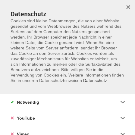
×
Datenschutz
Cookies sind kleine Datenmengen, die von einer Website
gesendet und vom Webbrowser des Nutzers während des
Surfens auf dem Computer des Nutzers gespeichert
Skip to main content
werden. Ihr Browser speichert jede Nachricht in einer
kleinen Datei, die Cookie genannt wird. Wenn Sie eine
weitere Seite vom Server anfordern, sendet Ihr Browser
Der Kurs konnte nicht gefunden werden.
das Cookie an den Server zurück. Cookies wurden als
zuverlässiger Mechanismus für Websites entwickelt, um
sich Informationen zu merken oder die Surfaktivitäten des
Benutzers aufzuzeichnen. Bitte willigen Sie in die
Verwendung von Cookies ein. Weitere Informationen finden
AGB
Sie in unseren Datenschutzhinweisen.
Datenschutz
Datenschutzerklärung
Erklärung zur Barrierefreiheit
Notwendig
Impressum
Widerrufsbelehrung
YouTube
Widerruf
Vimeo