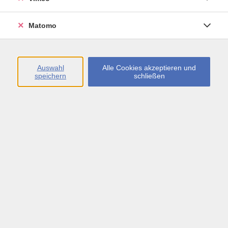
Öffnungszeiten
Matomo
Montag bis Freitag
09:00 - 13:00 sowie
Auswahl
Alle Cookies akzeptieren und
speichern
schließen
Montag bis Donnerstag
14:00 - 17:00 Uhr
In den Schulferien
Montag bis Freitag
09:00 - 13:00 Uhr
Inhalte
vhs.Newsletter
vhs.Programmzeitschrift online