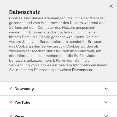
×
Datenschutz
Cookies sind kleine Datenmengen, die von einer Website
gesendet und vom Webbrowser des Nutzers während des
Surfens auf dem Computer des Nutzers gespeichert
Skip to main content
werden. Ihr Browser speichert jede Nachricht in einer
kleinen Datei, die Cookie genannt wird. Wenn Sie eine
weitere Seite vom Server anfordern, sendet Ihr Browser
Der Kurs konnte nicht gefunden werden.
das Cookie an den Server zurück. Cookies wurden als
zuverlässiger Mechanismus für Websites entwickelt, um
sich Informationen zu merken oder die Surfaktivitäten des
Benutzers aufzuzeichnen. Bitte willigen Sie in die
Verwendung von Cookies ein. Weitere Informationen finden
AGB
Sie in unseren Datenschutzhinweisen.
Datenschutz
Datenschutzerklärung
Erklärung zur Barrierefreiheit
Notwendig
Impressum
Widerrufsbelehrung
YouTube
Widerruf
Vimeo