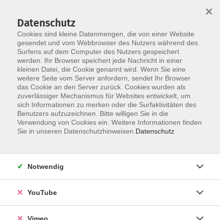
×
Datenschutz
Cookies sind kleine Datenmengen, die von einer Website
gesendet und vom Webbrowser des Nutzers während des
Surfens auf dem Computer des Nutzers gespeichert
Skip to main content
werden. Ihr Browser speichert jede Nachricht in einer
kleinen Datei, die Cookie genannt wird. Wenn Sie eine
weitere Seite vom Server anfordern, sendet Ihr Browser
Der Kurs konnte nicht gefunden werden.
das Cookie an den Server zurück. Cookies wurden als
zuverlässiger Mechanismus für Websites entwickelt, um
sich Informationen zu merken oder die Surfaktivitäten des
Benutzers aufzuzeichnen. Bitte willigen Sie in die
Verwendung von Cookies ein. Weitere Informationen finden
AGB
Sie in unseren Datenschutzhinweisen.
Datenschutz
Datenschutzerklärung
Erklärung zur Barrierefreiheit
Notwendig
Impressum
Widerrufsbelehrung
YouTube
Widerruf
Vimeo