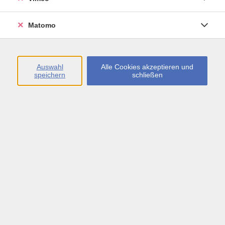
Öffnungszeiten
Matomo
Montag bis Freitag
09:00 - 13:00 sowie
Auswahl
Alle Cookies akzeptieren und
speichern
schließen
Montag bis Donnerstag
14:00 - 17:00 Uhr
In den Schulferien
Montag bis Freitag
09:00 - 13:00 Uhr
Inhalte
vhs.Newsletter
vhs.Programmzeitschrift online