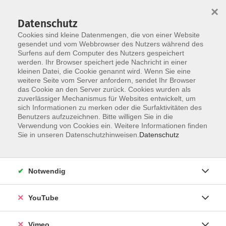
×
Datenschutz
Cookies sind kleine Datenmengen, die von einer Website
gesendet und vom Webbrowser des Nutzers während des
Surfens auf dem Computer des Nutzers gespeichert
Skip to main content
werden. Ihr Browser speichert jede Nachricht in einer
kleinen Datei, die Cookie genannt wird. Wenn Sie eine
weitere Seite vom Server anfordern, sendet Ihr Browser
das Cookie an den Server zurück. Cookies wurden als
zuverlässiger Mechanismus für Websites entwickelt, um
sich Informationen zu merken oder die Surfaktivitäten des
Benutzers aufzuzeichnen. Bitte willigen Sie in die
Verwendung von Cookies ein. Weitere Informationen finden
Sie in unseren Datenschutzhinweisen.
Datenschutz
Sie sind hier:
webinare-vhs
Gesundheit und Tanz
Work-Life-Balance
Notwendig
Meno Fitness - Kraftvoll durch die Wechseljahre
YouTube
Power Fitness - stärke deine Mitte
Vimeo