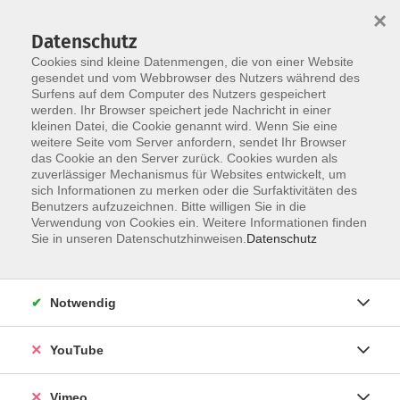
×
Datenschutz
Cookies sind kleine Datenmengen, die von einer Website
gesendet und vom Webbrowser des Nutzers während des
Surfens auf dem Computer des Nutzers gespeichert
Skip to main content
werden. Ihr Browser speichert jede Nachricht in einer
kleinen Datei, die Cookie genannt wird. Wenn Sie eine
weitere Seite vom Server anfordern, sendet Ihr Browser
Der Kurs konnte nicht gefunden werden.
das Cookie an den Server zurück. Cookies wurden als
zuverlässiger Mechanismus für Websites entwickelt, um
sich Informationen zu merken oder die Surfaktivitäten des
Benutzers aufzuzeichnen. Bitte willigen Sie in die
Verwendung von Cookies ein. Weitere Informationen finden
AGB
Sie in unseren Datenschutzhinweisen.
Datenschutz
Datenschutzerklärung
Erklärung zur Barrierefreiheit
Notwendig
Impressum
Widerrufsbelehrung
YouTube
Widerruf
Vimeo