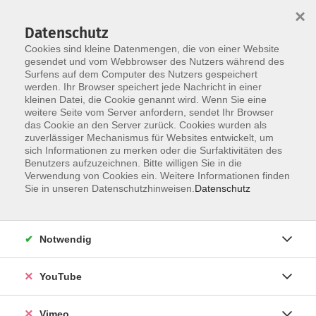
×
Datenschutz
Cookies sind kleine Datenmengen, die von einer Website
gesendet und vom Webbrowser des Nutzers während des
Surfens auf dem Computer des Nutzers gespeichert
Skip to main content
werden. Ihr Browser speichert jede Nachricht in einer
kleinen Datei, die Cookie genannt wird. Wenn Sie eine
weitere Seite vom Server anfordern, sendet Ihr Browser
Der Kurs konnte nicht gefunden werden.
das Cookie an den Server zurück. Cookies wurden als
zuverlässiger Mechanismus für Websites entwickelt, um
sich Informationen zu merken oder die Surfaktivitäten des
Benutzers aufzuzeichnen. Bitte willigen Sie in die
Verwendung von Cookies ein. Weitere Informationen finden
AGB
Sie in unseren Datenschutzhinweisen.
Datenschutz
Datenschutzerklärung
Erklärung zur Barrierefreiheit
Notwendig
Impressum
Widerrufsbelehrung
YouTube
Widerruf
Vimeo