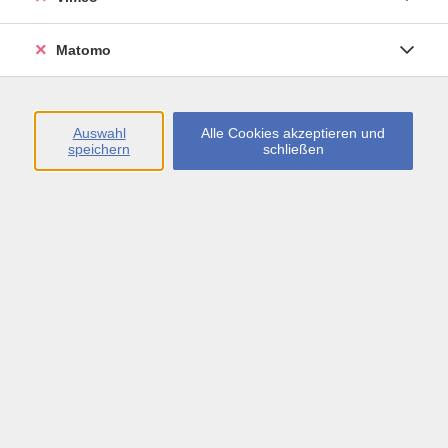
Öffnungszeiten
Matomo
Montag bis Freitag
09:00 - 13:00 sowie
Auswahl
Alle Cookies akzeptieren und
speichern
schließen
Montag bis Donnerstag
14:00 - 17:00 Uhr
In den Schulferien
Montag bis Freitag
09:00 - 13:00 Uhr
Inhalte
vhs.Newsletter
vhs.Programmzeitschrift online