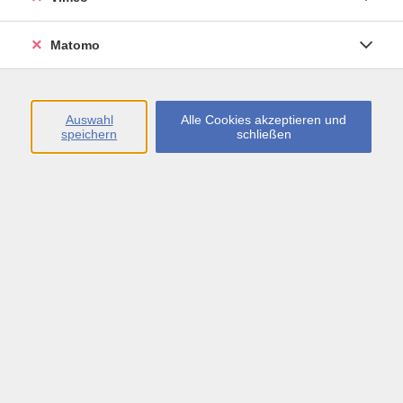
Öffnungszeiten
Matomo
Montag bis Freitag
09:00 - 13:00 sowie
Auswahl
Alle Cookies akzeptieren und
speichern
schließen
Montag bis Donnerstag
14:00 - 17:00 Uhr
In den Schulferien
Montag bis Freitag
09:00 - 13:00 Uhr
Inhalte
vhs.Newsletter
vhs.Programmzeitschrift online