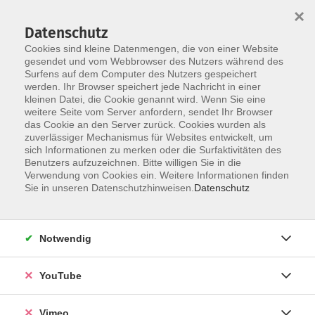
×
Datenschutz
Cookies sind kleine Datenmengen, die von einer Website
gesendet und vom Webbrowser des Nutzers während des
Surfens auf dem Computer des Nutzers gespeichert
Skip to main content
werden. Ihr Browser speichert jede Nachricht in einer
kleinen Datei, die Cookie genannt wird. Wenn Sie eine
weitere Seite vom Server anfordern, sendet Ihr Browser
Der Kurs konnte nicht gefunden werden.
das Cookie an den Server zurück. Cookies wurden als
zuverlässiger Mechanismus für Websites entwickelt, um
sich Informationen zu merken oder die Surfaktivitäten des
Benutzers aufzuzeichnen. Bitte willigen Sie in die
Verwendung von Cookies ein. Weitere Informationen finden
AGB
Sie in unseren Datenschutzhinweisen.
Datenschutz
Datenschutzerklärung
Erklärung zur Barrierefreiheit
Notwendig
Impressum
Widerrufsbelehrung
YouTube
Widerruf
Vimeo