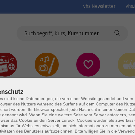
vhs.Newsletter
vhs.
Kultur
Kreativ
Gesundheit
Gesund
Ernährun
Genus
enschutz
s sind kleine Datenmengen, die von einer Website gesendet und vom
owser des Nutzers während des Surfens auf dem Computer des Nutze
chert werden. Ihr Browser speichert jede Nachricht in einer kleinen Dat
 genannt wird. Wenn Sie eine weitere Seite vom Server anfordern, se
owser das Cookie an den Server zurück. Cookies wurden als zuverlässi
ismus für Websites entwickelt, um sich Informationen zu merken oder
tivitäten des Benutzers aufzuzeichnen. Bitte willigen Sie in die Verwen