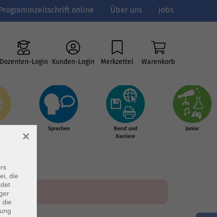
Programmzeitschrift online
Über uns
Jobs
Dozenten-Login
Kunden-Login
Merkzettel
Warenkorb
e
Sprachen
Beruf und
Junior
×
g &
Karriere
s
rs
ei, die
ndet
ger
 die
dung