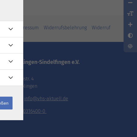
iheit
Impressum
Widerrufsbelehrung
Widerruf
vhs.Böblingen-Sindelfingen e.V.
Pestalozzistr. 4
71032 Böblingen
E-Mail:
info@vhs-aktuell.de
ießen
Tel.:
070316400-0