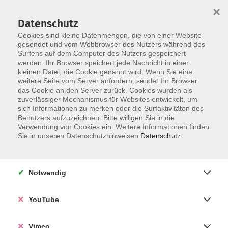
×
Datenschutz
Cookies sind kleine Datenmengen, die von einer Website
gesendet und vom Webbrowser des Nutzers während des
Surfens auf dem Computer des Nutzers gespeichert
Skip to main content
werden. Ihr Browser speichert jede Nachricht in einer
kleinen Datei, die Cookie genannt wird. Wenn Sie eine
weitere Seite vom Server anfordern, sendet Ihr Browser
das Cookie an den Server zurück. Cookies wurden als
zuverlässiger Mechanismus für Websites entwickelt, um
sich Informationen zu merken oder die Surfaktivitäten des
Benutzers aufzuzeichnen. Bitte willigen Sie in die
Verwendung von Cookies ein. Weitere Informationen finden
Sie in unseren Datenschutzhinweisen.
Datenschutz
Sie sind hier:
webinare-vhs
Gesundheit und Tanz
Figurtraining
Notwendig
Pilates auf dem Stuhl
YouTube
Pilates auf dem Stuhl ist sowohl für ältere Menschen
Vimeo