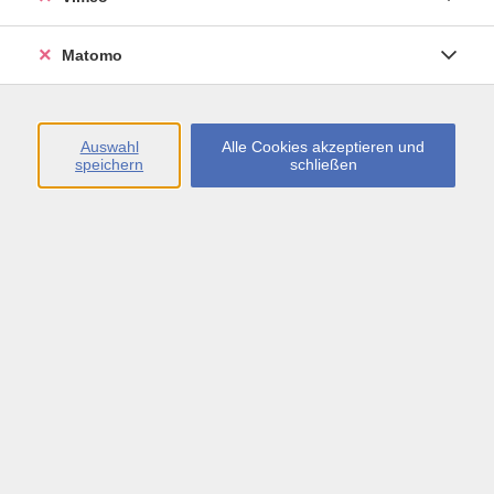
Öffnungszeiten
Matomo
Montag bis Freitag
09:00 - 13:00 sowie
Auswahl
Alle Cookies akzeptieren und
speichern
schließen
Montag bis Donnerstag
14:00 - 17:00 Uhr
In den Schulferien
Montag bis Freitag
09:00 - 13:00 Uhr
Inhalte
vhs.Newsletter
vhs.Programmzeitschrift online