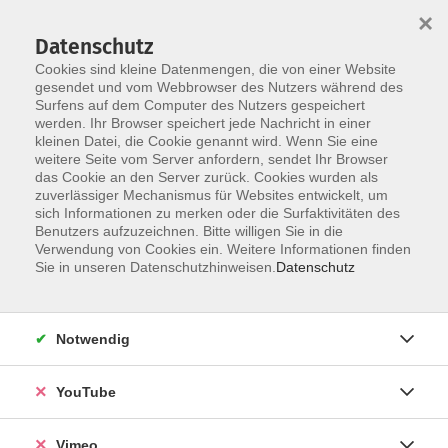
×
Datenschutz
Cookies sind kleine Datenmengen, die von einer Website
gesendet und vom Webbrowser des Nutzers während des
Surfens auf dem Computer des Nutzers gespeichert
Skip to main content
werden. Ihr Browser speichert jede Nachricht in einer
kleinen Datei, die Cookie genannt wird. Wenn Sie eine
weitere Seite vom Server anfordern, sendet Ihr Browser
Der Kurs konnte nicht gefunden werden.
das Cookie an den Server zurück. Cookies wurden als
zuverlässiger Mechanismus für Websites entwickelt, um
sich Informationen zu merken oder die Surfaktivitäten des
Benutzers aufzuzeichnen. Bitte willigen Sie in die
Verwendung von Cookies ein. Weitere Informationen finden
AGB
Sie in unseren Datenschutzhinweisen.
Datenschutz
Datenschutzerklärung
Erklärung zur Barrierefreiheit
Notwendig
Impressum
Widerrufsbelehrung
YouTube
Widerruf
Vimeo