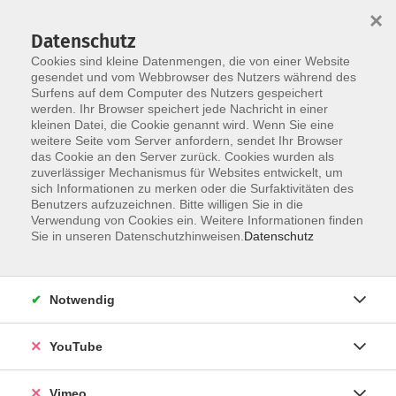
×
Datenschutz
Cookies sind kleine Datenmengen, die von einer Website
gesendet und vom Webbrowser des Nutzers während des
Surfens auf dem Computer des Nutzers gespeichert
Skip to main content
werden. Ihr Browser speichert jede Nachricht in einer
kleinen Datei, die Cookie genannt wird. Wenn Sie eine
weitere Seite vom Server anfordern, sendet Ihr Browser
Der Kurs konnte nicht gefunden werden.
das Cookie an den Server zurück. Cookies wurden als
zuverlässiger Mechanismus für Websites entwickelt, um
sich Informationen zu merken oder die Surfaktivitäten des
Benutzers aufzuzeichnen. Bitte willigen Sie in die
Verwendung von Cookies ein. Weitere Informationen finden
AGB
Sie in unseren Datenschutzhinweisen.
Datenschutz
Datenschutzerklärung
Erklärung zur Barrierefreiheit
Notwendig
Impressum
Widerrufsbelehrung
YouTube
Widerruf
Vimeo