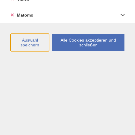
Öffnungszeiten
Matomo
Montag bis Freitag
09:00 - 13:00 sowie
Auswahl
Alle Cookies akzeptieren und
speichern
schließen
Montag bis Donnerstag
14:00 - 17:00 Uhr
In den Schulferien
Montag bis Freitag
09:00 - 13:00 Uhr
Inhalte
vhs.Newsletter
vhs.Programmzeitschrift online