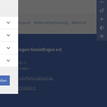
iheit
Impressum
Widerrufsbelehrung
Widerruf
vhs.Böblingen-Sindelfingen e.V.
Pestalozzistr. 4
71032 Böblingen
E-Mail:
info@vhs-aktuell.de
ießen
Tel.:
070316400-0