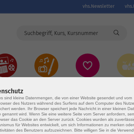
vhs.Newsletter
vhs.
Kultur
Kreativ
Gesundheit
Gesund
Ernährun
enschutz
Genus
s sind kleine Datenmengen, die von einer Website gesendet und vom
owser des Nutzers während des Surfens auf dem Computer des Nutze
chert werden. Ihr Browser speichert jede Nachricht in einer kleinen Dat
 genannt wird. Wenn Sie eine weitere Seite vom Server anfordern, se
owser das Cookie an den Server zurück. Cookies wurden als zuverlässi
ismus für Websites entwickelt, um sich Informationen zu merken oder
tivitäten des Benutzers aufzuzeichnen. Bitte willigen Sie in die Verwen