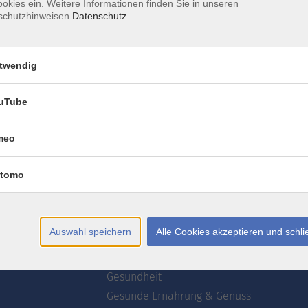
okies ein. Weitere Informationen finden Sie in unseren
schutzhinweisen.
Datenschutz
AGB
Datenschutzerklärung
Erklärung zur Barrierefre
twendig
uTube
meo
te
Programm
tomo
wsletter
Webinare
ogrammzeitschrift
Deutsch
Akademie
Auswahl speichern
Alle Cookies akzeptieren und schl
uns
Kultur
Kreativ
Gesundheit
Gesunde Ernährung & Genuss