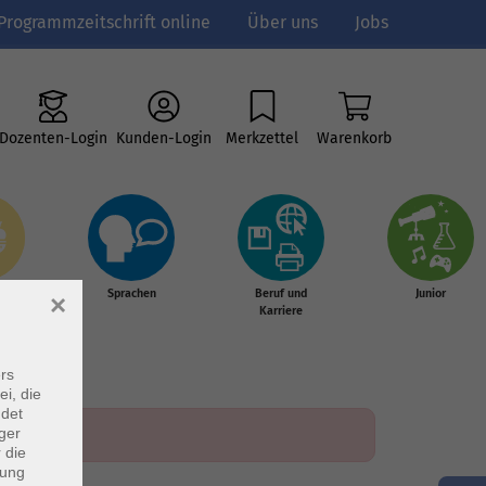
Programmzeitschrift online
Über uns
Jobs
Dozenten-Login
Kunden-Login
Merkzettel
Warenkorb
e
Sprachen
Beruf und
Junior
×
g &
Karriere
s
rs
ei, die
ndet
ger
 die
dung