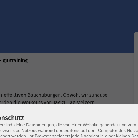
Figurtraining
er effektiven Bauchübungen. Obwohl wir zuhause
erden die Workouts von Tag zu Tag steigern.
ogin-Leitfaden finden Sie in Ihrer
enschutz
s sind kleine Datenmengen, die von einer Website gesendet und vom
owser des Nutzers während des Surfens auf dem Computer des Nutze
chert werden. Ihr Browser speichert jede Nachricht in einer kleinen Dat
System edudip. Technische Voraussetzungen für die