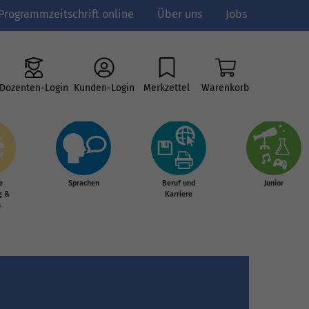
Programmzeitschrift online
Über uns
Jobs
Dozenten-Login
Kunden-Login
Merkzettel
Warenkorb
e
Sprachen
Beruf und
Junior
g &
Karriere
s