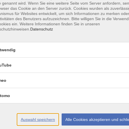
 genannt wird. Wenn Sie eine weitere Seite vom Server anfordern, se
edge-base/technische-voraussetzungen-zur-
owser das Cookie an den Server zurück. Cookies wurden als zuverlässi
ismus für Websites entwickelt, um sich Informationen zu merken oder
tivitäten des Benutzers aufzuzeichnen. Bitte willigen Sie in die Verwen
w.webinare-vhs.de unter dem Menüpunkt "Hinweise
okies ein. Weitere Informationen finden Sie in unseren
schutzhinweisen.
Datenschutz
twendig
uTube
Ort / Raum
meo
tomo
5 Uhr
35 Uhr
Auswahl speichern
Alle Cookies akzeptieren und schl