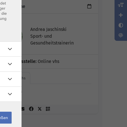
ndet
21 Termine
ger
 die
dung
Leitung:
Andrea Jaschinski
Sport- und
Gesundheitstrainerin
Geschäftsstelle:
Online vhs
Online vhs
Online vhs
ießen