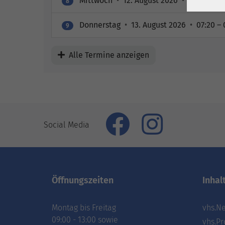
Mittwoch
•
12. August 2026
•
07:20 – 07
8
Donnerstag
•
13. August 2026
•
07:20 – 
9
Alle Termine anzeigen
Social Media
Öffnungszeiten
Inhal
Montag bis Freitag
vhs.Ne
09:00 - 13:00 sowie
vhs.Pr