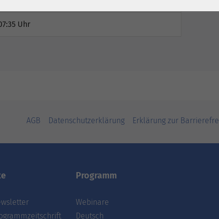
:35 Uhr
07:35 Uhr
AGB
Datenschutzerklärung
Erklärung zur Barrierefre
te
Programm
wsletter
Webinare
ogrammzeitschrift
Deutsch