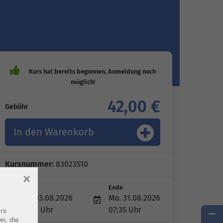
42,00 €
Gebühr
In den Warenkorb
Kursnummer:
83023510
×
Start
Ende
Mo. 03.08.2026
Mo. 31.08.2026
07:20 Uhr
07:35 Uhr
rs
ei, die