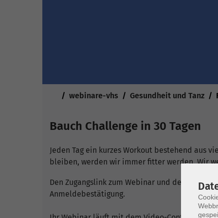
Sie sind hier:
webinare-vhs
Gesundheit und Tanz
Bauch Challenge in 30 Tagen
Jeden Tag ein kurzes Workout bestehend aus vi
bleiben, werden wir immer fitter werden. Wir w
Den Zugangslink zum Webinar und den Link zum L
Dat
Anmeldebestätigung.
Cookie
Webbr
gespei
Ihr Webinar läuft mit dem Video-Conferencing-