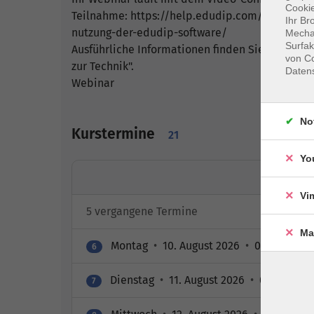
Cookie
Teilnahme: https://help.edudip.com/de/knowl
Ihr Br
nutzung-der-edudip-software/
Mechan
Surfak
Ausführliche Informationen finden Sie auf ww
von Co
zur Technik".
Daten
Webinar
No
Kurstermine
21
Yo
Vi
5 vergangene Termine
Ma
Montag
•
10. August 2026
•
07:20 – 07:3
6
Dienstag
•
11. August 2026
•
07:20 – 07:
7