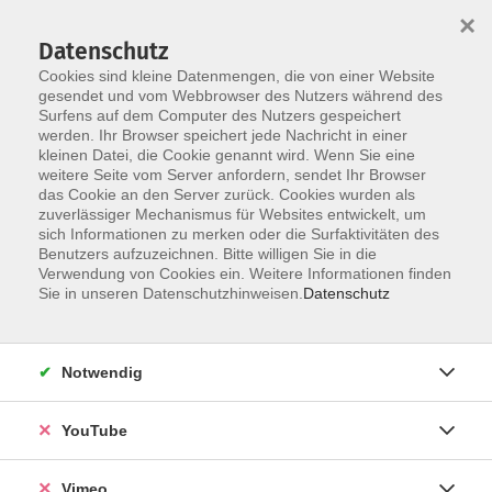
×
Datenschutz
Cookies sind kleine Datenmengen, die von einer Website
gesendet und vom Webbrowser des Nutzers während des
Surfens auf dem Computer des Nutzers gespeichert
Skip to main content
werden. Ihr Browser speichert jede Nachricht in einer
kleinen Datei, die Cookie genannt wird. Wenn Sie eine
weitere Seite vom Server anfordern, sendet Ihr Browser
Der Kurs konnte nicht gefunden werden.
das Cookie an den Server zurück. Cookies wurden als
zuverlässiger Mechanismus für Websites entwickelt, um
sich Informationen zu merken oder die Surfaktivitäten des
Benutzers aufzuzeichnen. Bitte willigen Sie in die
Verwendung von Cookies ein. Weitere Informationen finden
AGB
Sie in unseren Datenschutzhinweisen.
Datenschutz
Datenschutzerklärung
Erklärung zur Barrierefreiheit
Notwendig
Impressum
Widerrufsbelehrung
YouTube
Widerruf
Vimeo