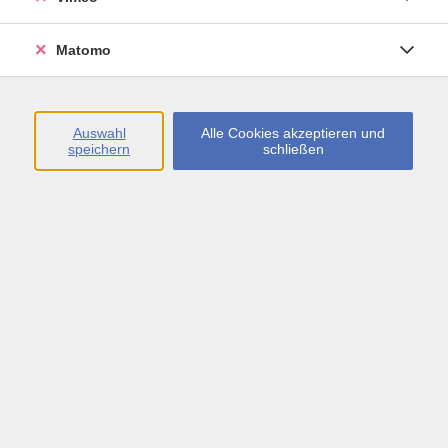
Öffnungszeiten
Matomo
Montag bis Freitag
09:00 - 13:00 sowie
Auswahl
Alle Cookies akzeptieren und
speichern
schließen
Montag bis Donnerstag
14:00 - 17:00 Uhr
In den Schulferien
Montag bis Freitag
09:00 - 13:00 Uhr
Inhalte
vhs.Newsletter
vhs.Programmzeitschrift online