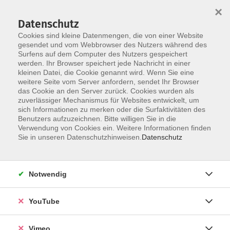
×
Datenschutz
Cookies sind kleine Datenmengen, die von einer Website
gesendet und vom Webbrowser des Nutzers während des
Surfens auf dem Computer des Nutzers gespeichert
Skip to main content
werden. Ihr Browser speichert jede Nachricht in einer
kleinen Datei, die Cookie genannt wird. Wenn Sie eine
weitere Seite vom Server anfordern, sendet Ihr Browser
das Cookie an den Server zurück. Cookies wurden als
zuverlässiger Mechanismus für Websites entwickelt, um
sich Informationen zu merken oder die Surfaktivitäten des
Benutzers aufzuzeichnen. Bitte willigen Sie in die
Verwendung von Cookies ein. Weitere Informationen finden
Sie in unseren Datenschutzhinweisen.
Datenschutz
Sie sind hier:
webinare-vhs
Gesundheit und Tanz
Figurtraining
Notwendig
Bauch-Beine-Po
YouTube
Abwechslungsreicher Gymnastikmix zur Verbesserung
Vimeo