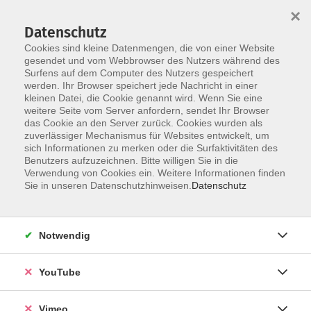
×
Datenschutz
Cookies sind kleine Datenmengen, die von einer Website
gesendet und vom Webbrowser des Nutzers während des
Surfens auf dem Computer des Nutzers gespeichert
Skip to main content
werden. Ihr Browser speichert jede Nachricht in einer
kleinen Datei, die Cookie genannt wird. Wenn Sie eine
weitere Seite vom Server anfordern, sendet Ihr Browser
Der Kurs konnte nicht gefunden werden.
das Cookie an den Server zurück. Cookies wurden als
zuverlässiger Mechanismus für Websites entwickelt, um
sich Informationen zu merken oder die Surfaktivitäten des
Benutzers aufzuzeichnen. Bitte willigen Sie in die
Verwendung von Cookies ein. Weitere Informationen finden
AGB
Sie in unseren Datenschutzhinweisen.
Datenschutz
Datenschutzerklärung
Erklärung zur Barrierefreiheit
Notwendig
Impressum
Widerrufsbelehrung
YouTube
Widerruf
Vimeo