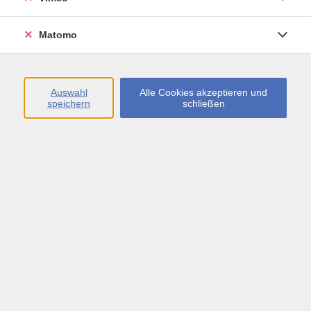
Öffnungszeiten
Matomo
Montag bis Freitag
09:00 - 13:00 sowie
Auswahl
Alle Cookies akzeptieren und
speichern
schließen
Montag bis Donnerstag
14:00 - 17:00 Uhr
In den Schulferien
Montag bis Freitag
09:00 - 13:00 Uhr
Inhalte
vhs.Newsletter
vhs.Programmzeitschrift online