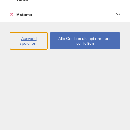
Öffnungszeiten
Matomo
Montag bis Freitag
09:00 - 13:00 sowie
Auswahl
Alle Cookies akzeptieren und
speichern
schließen
Montag bis Donnerstag
14:00 - 17:00 Uhr
In den Schulferien
Montag bis Freitag
09:00 - 13:00 Uhr
Inhalte
vhs.Newsletter
vhs.Programmzeitschrift online