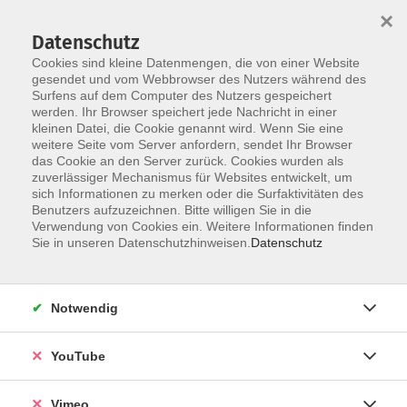
×
Datenschutz
Cookies sind kleine Datenmengen, die von einer Website
gesendet und vom Webbrowser des Nutzers während des
Surfens auf dem Computer des Nutzers gespeichert
Skip to main content
werden. Ihr Browser speichert jede Nachricht in einer
kleinen Datei, die Cookie genannt wird. Wenn Sie eine
weitere Seite vom Server anfordern, sendet Ihr Browser
Der Kurs konnte nicht gefunden werden.
das Cookie an den Server zurück. Cookies wurden als
zuverlässiger Mechanismus für Websites entwickelt, um
sich Informationen zu merken oder die Surfaktivitäten des
Benutzers aufzuzeichnen. Bitte willigen Sie in die
Verwendung von Cookies ein. Weitere Informationen finden
AGB
Sie in unseren Datenschutzhinweisen.
Datenschutz
Datenschutzerklärung
Erklärung zur Barrierefreiheit
Notwendig
Impressum
Widerrufsbelehrung
YouTube
Widerruf
Vimeo