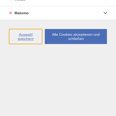
Öffnungszeiten
Matomo
Montag bis Freitag
09:00 - 13:00 sowie
Auswahl
Alle Cookies akzeptieren und
speichern
schließen
Montag bis Donnerstag
14:00 - 17:00 Uhr
In den Schulferien
Montag bis Freitag
09:00 - 13:00 Uhr
Inhalte
vhs.Newsletter
vhs.Programmzeitschrift online