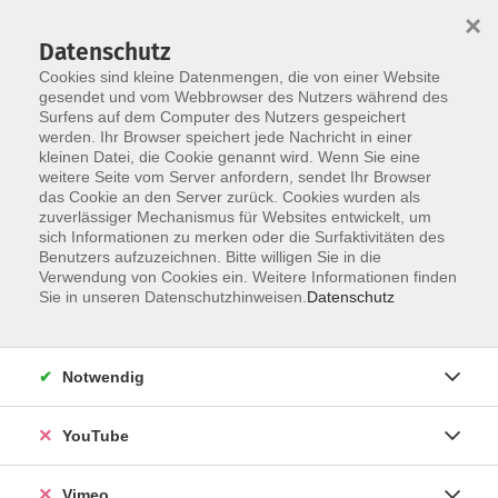
×
Datenschutz
Cookies sind kleine Datenmengen, die von einer Website
gesendet und vom Webbrowser des Nutzers während des
Surfens auf dem Computer des Nutzers gespeichert
Skip to main content
werden. Ihr Browser speichert jede Nachricht in einer
kleinen Datei, die Cookie genannt wird. Wenn Sie eine
weitere Seite vom Server anfordern, sendet Ihr Browser
Der Kurs konnte nicht gefunden werden.
das Cookie an den Server zurück. Cookies wurden als
zuverlässiger Mechanismus für Websites entwickelt, um
sich Informationen zu merken oder die Surfaktivitäten des
Benutzers aufzuzeichnen. Bitte willigen Sie in die
Verwendung von Cookies ein. Weitere Informationen finden
AGB
Sie in unseren Datenschutzhinweisen.
Datenschutz
Datenschutzerklärung
Erklärung zur Barrierefreiheit
Notwendig
Impressum
Widerrufsbelehrung
YouTube
Widerruf
Vimeo