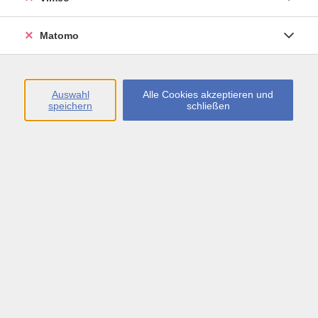
Öffnungszeiten
Matomo
Montag bis Freitag
09:00 - 13:00 sowie
Auswahl
Alle Cookies akzeptieren und
speichern
schließen
Montag bis Donnerstag
14:00 - 17:00 Uhr
In den Schulferien
Montag bis Freitag
09:00 - 13:00 Uhr
Inhalte
vhs.Newsletter
vhs.Programmzeitschrift online