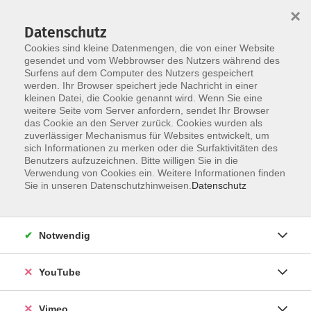
×
Datenschutz
Cookies sind kleine Datenmengen, die von einer Website
gesendet und vom Webbrowser des Nutzers während des
Surfens auf dem Computer des Nutzers gespeichert
Skip to main content
werden. Ihr Browser speichert jede Nachricht in einer
kleinen Datei, die Cookie genannt wird. Wenn Sie eine
weitere Seite vom Server anfordern, sendet Ihr Browser
Der Kurs konnte nicht gefunden werden.
das Cookie an den Server zurück. Cookies wurden als
zuverlässiger Mechanismus für Websites entwickelt, um
sich Informationen zu merken oder die Surfaktivitäten des
Benutzers aufzuzeichnen. Bitte willigen Sie in die
Verwendung von Cookies ein. Weitere Informationen finden
AGB
Sie in unseren Datenschutzhinweisen.
Datenschutz
Datenschutzerklärung
Erklärung zur Barrierefreiheit
Notwendig
Impressum
Widerrufsbelehrung
YouTube
Widerruf
Vimeo