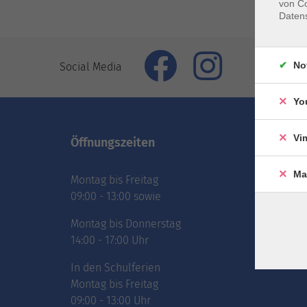
von Co
Daten
No
Social Media
Yo
Vi
Öffnungszeiten
Inhal
Ma
Montag bis Freitag
vhs.Ne
09:00 - 13:00 sowie
vhs.Pr
online
Montag bis Donnerstag
Über 
14:00 - 17:00 Uhr
Jobs
In den Schulferien
Montag bis Freitag
09:00 - 13:00 Uhr