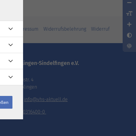
iheit
Impressum
Widerrufsbelehrung
Widerruf
vhs.Böblingen-Sindelfingen e.V.
Pestalozzistr. 4
71032 Böblingen
E-Mail:
info@vhs-aktuell.de
ießen
Tel.:
070316400-0