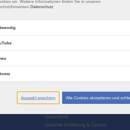
okies ein. Weitere Informationen finden Sie in unseren
schutzhinweisen.
Datenschutz
AGB
Datenschutzerklärung
Erklärung zur Barrierefre
twendig
uTube
meo
te
Programm
tomo
wsletter
Webinare
ogrammzeitschrift
Deutsch
Akademie
Auswahl speichern
Alle Cookies akzeptieren und schl
uns
Kultur
Kreativ
Gesundheit
Gesunde Ernährung & Genuss