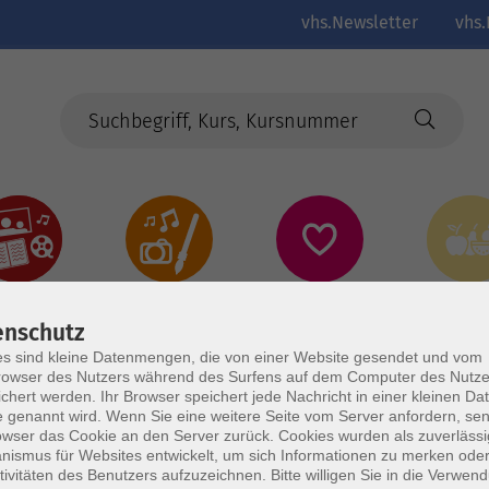
vhs.Newsletter
vhs.
Kultur
Kreativ
Gesundheit
Gesund
Ernährun
enschutz
Genus
s sind kleine Datenmengen, die von einer Website gesendet und vom
owser des Nutzers während des Surfens auf dem Computer des Nutze
chert werden. Ihr Browser speichert jede Nachricht in einer kleinen Dat
 genannt wird. Wenn Sie eine weitere Seite vom Server anfordern, se
owser das Cookie an den Server zurück. Cookies wurden als zuverlässi
ismus für Websites entwickelt, um sich Informationen zu merken oder
tivitäten des Benutzers aufzuzeichnen. Bitte willigen Sie in die Verwen