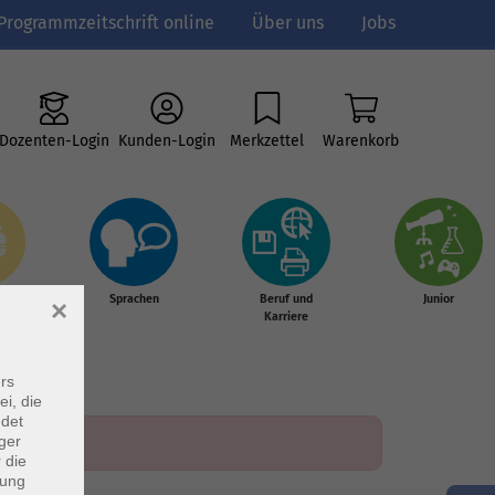
Programmzeitschrift online
Über uns
Jobs
Dozenten-Login
Kunden-Login
Merkzettel
Warenkorb
e
Sprachen
Beruf und
Junior
×
g &
Karriere
s
rs
ei, die
ndet
ger
 die
dung