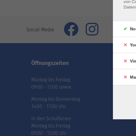
von Co
Daten
No
Social Media
Yo
Vi
Öffnungszeiten
Inhal
Ma
Montag bis Freitag
vhs.Ne
09:00 - 13:00 sowie
vhs.Pr
online
Montag bis Donnerstag
Über 
14:00 - 17:00 Uhr
Jobs
In den Schulferien
Montag bis Freitag
09:00 - 13:00 Uhr