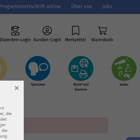
Programmzeitschrift online
Über uns
Jobs
Dozenten-Login
Kunden-Login
Merkzettel
Warenkorb
e
Sprachen
Beruf und
Junior
×
g &
Karriere
s
rs
ei, die
ndet
ger
 die
dung