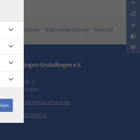
iheit
Impressum
Widerrufsbelehrung
Widerruf
vhs.Böblingen-Sindelfingen e.V.
Pestalozzistr. 4
71032 Böblingen
E-Mail:
info@vhs-aktuell.de
ießen
Tel.:
070316400-0