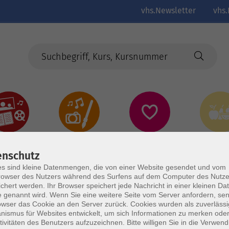
vhs.Newsletter
vhs.
Kultur
Kreativ
Gesundheit
Gesund
Ernährun
enschutz
Genus
s sind kleine Datenmengen, die von einer Website gesendet und vom
owser des Nutzers während des Surfens auf dem Computer des Nutze
chert werden. Ihr Browser speichert jede Nachricht in einer kleinen Dat
 genannt wird. Wenn Sie eine weitere Seite vom Server anfordern, se
owser das Cookie an den Server zurück. Cookies wurden als zuverlässi
ismus für Websites entwickelt, um sich Informationen zu merken oder
tivitäten des Benutzers aufzuzeichnen. Bitte willigen Sie in die Verwen