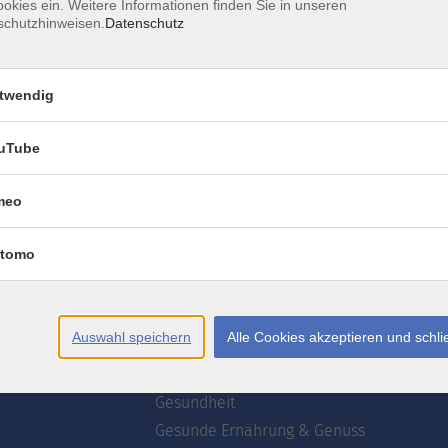
okies ein. Weitere Informationen finden Sie in unseren
schutzhinweisen.
Datenschutz
AGB
Datenschutzerklärung
Erklärung zur Barrierefre
twendig
uTube
meo
te
Programm
tomo
wsletter
Webinare
ogrammzeitschrift
Deutsch
Akademie
Auswahl speichern
Alle Cookies akzeptieren und schl
uns
Kultur
Kreativ
Gesundheit
Gesunde Ernährung & Genuss